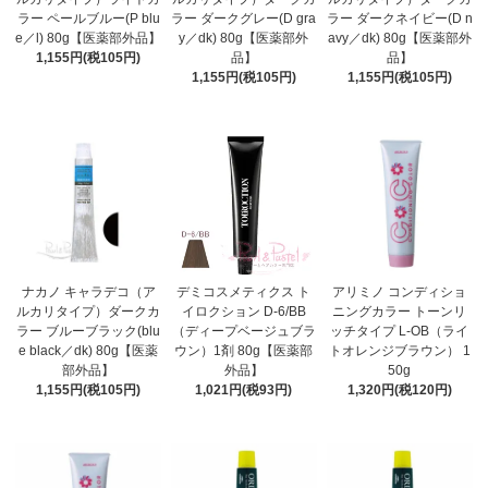
ラー ペールブルー(P blu
ラー ダークグレー(D gra
ラー ダークネイビー(D n
e／l) 80g【医薬部外品】
y／dk) 80g【医薬部外
avy／dk) 80g【医薬部外
1,155円(税105円)
品】
品】
1,155円(税105円)
1,155円(税105円)
ナカノ キャラデコ（ア
デミコスメティクス ト
アリミノ コンディショ
ルカリタイプ）ダークカ
イロクション D-6/BB
ニングカラー トーンリ
ラー ブルーブラック(blu
（ディープベージュブラ
ッチタイプ L-OB（ライ
e black／dk) 80g【医薬
ウン）1剤 80g【医薬部
トオレンジブラウン） 1
部外品】
外品】
50g
1,155円(税105円)
1,021円(税93円)
1,320円(税120円)