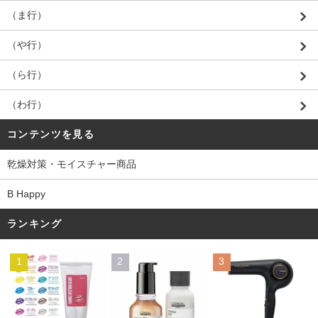
（ま行）
（や行）
（ら行）
（わ行）
コンテンツを見る
乾燥対策・モイスチャー商品
B Happy
ランキング
1
2
3