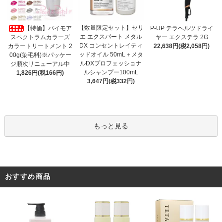
【数量限定セット】セリ
【特価】パイモア
P-UP テラヘルツドライ
エ エクスパート メタル
スペクトラムカラーズ
ヤー エクステラ 2G
DX コンセントレイティ
カラートリートメント 2
22,638円(税2,058円)
ッドオイル 50mL＋メタ
00g(染毛料)※パッケー
ルDXプロフェッショナ
ジ順次リニューアル中
ルシャンプー100mL
1,826円(税166円)
3,647円(税332円)
もっと見る
おすすめ商品