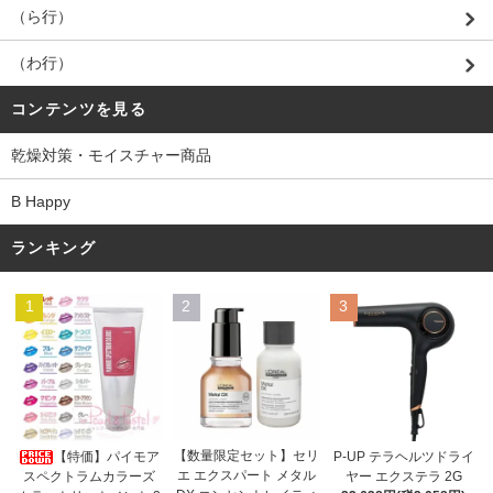
（ら行）
（わ行）
コンテンツを見る
乾燥対策・モイスチャー商品
B Happy
ランキング
1
2
3
【数量限定セット】セリ
【特価】パイモア
P-UP テラヘルツドライ
エ エクスパート メタル
スペクトラムカラーズ
ヤー エクステラ 2G