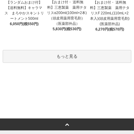
【おまけ付・ 送料無
【ランダムおまけ付】
【おまけ付・ 送料無
料】三恵製薬 薬用テタ
【送料無料】キャラマ
料】三恵製薬 薬用テタ
リスα200ml(100ml×2本)
ス まろやかスキントリ
リスF 220mL(110mL×2
（頭皮用薬用育毛剤）
ートメント500ml
本入)(頭皮用薬用育毛剤)
（医薬部外品）
6,050円(税550円)
(医薬部外品)
5,830円(税530円)
6,270円(税570円)
もっと見る