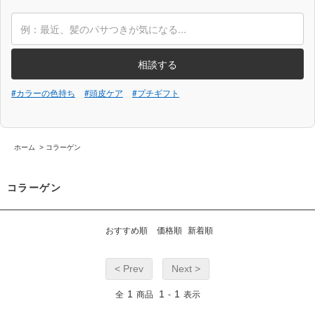
相談する
#カラーの色持ち
#頭皮ケア
#プチギフト
ホーム
>
コラーゲン
コラーゲン
おすすめ順
価格順
新着順
< Prev
Next >
1
1
1
全
商品
-
表示