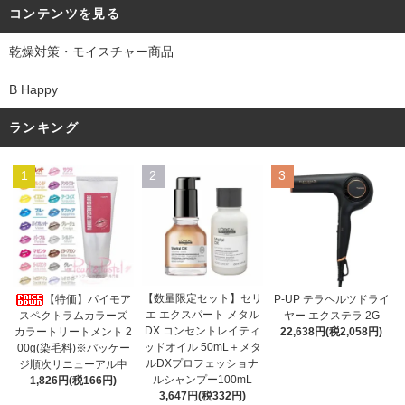
コンテンツを見る
乾燥対策・モイスチャー商品
B Happy
ランキング
1
2
3
【数量限定セット】セリ
【特価】パイモア
P-UP テラヘルツドライ
エ エクスパート メタル
スペクトラムカラーズ
ヤー エクステラ 2G
DX コンセントレイティ
カラートリートメント 2
22,638円(税2,058円)
ッドオイル 50mL＋メタ
00g(染毛料)※パッケー
ルDXプロフェッショナ
ジ順次リニューアル中
ルシャンプー100mL
1,826円(税166円)
3,647円(税332円)