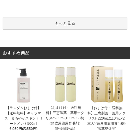
もっと見る
おすすめ商品
【おまけ付・ 送料無
【ランダムおまけ付】
【おまけ付・ 送料無
料】三恵製薬 薬用テタ
【送料無料】キャラマ
料】三恵製薬 薬用テタ
リスα200ml(100ml×2本)
ス まろやかスキントリ
リスF 220mL(110mL×2
（頭皮用薬用育毛剤）
ートメント500ml
本入)(頭皮用薬用育毛剤)
（医薬部外品）
6,050円(税550円)
(医薬部外品)