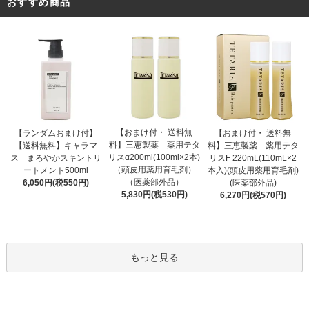
おすすめ商品
【おまけ付・ 送料無
【ランダムおまけ付】
【おまけ付・ 送料無
料】三恵製薬 薬用テタ
【送料無料】キャラマ
料】三恵製薬 薬用テタ
リスα200ml(100ml×2本)
ス まろやかスキントリ
リスF 220mL(110mL×2
（頭皮用薬用育毛剤）
ートメント500ml
本入)(頭皮用薬用育毛剤)
（医薬部外品）
6,050円(税550円)
(医薬部外品)
5,830円(税530円)
6,270円(税570円)
もっと見る