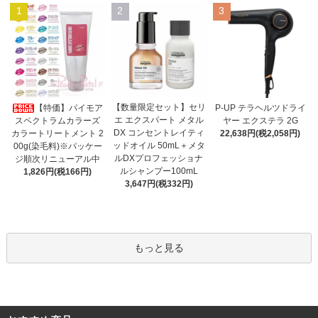
1
2
3
【数量限定セット】セリ
【特価】パイモア
P-UP テラヘルツドライ
エ エクスパート メタル
スペクトラムカラーズ
ヤー エクステラ 2G
DX コンセントレイティ
カラートリートメント 2
22,638円(税2,058円)
ッドオイル 50mL＋メタ
00g(染毛料)※パッケー
ルDXプロフェッショナ
ジ順次リニューアル中
ルシャンプー100mL
1,826円(税166円)
3,647円(税332円)
もっと見る