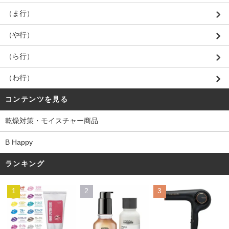
（ま行）
（や行）
（ら行）
（わ行）
コンテンツを見る
乾燥対策・モイスチャー商品
B Happy
ランキング
1
2
3