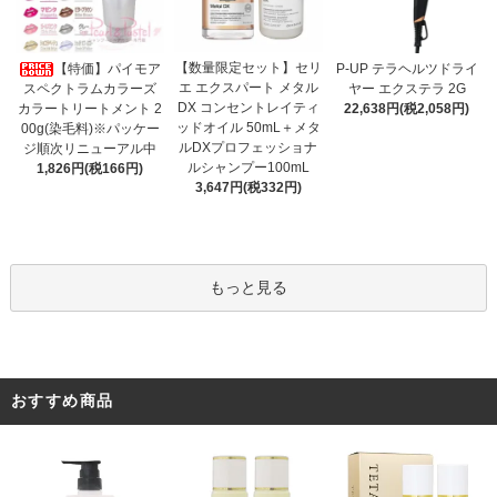
【数量限定セット】セリ
【特価】パイモア
P-UP テラヘルツドライ
エ エクスパート メタル
スペクトラムカラーズ
ヤー エクステラ 2G
DX コンセントレイティ
カラートリートメント 2
22,638円(税2,058円)
ッドオイル 50mL＋メタ
00g(染毛料)※パッケー
ルDXプロフェッショナ
ジ順次リニューアル中
ルシャンプー100mL
1,826円(税166円)
3,647円(税332円)
もっと見る
おすすめ商品