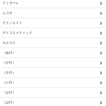
フィヨーレ
ムコタ
テクノエイト
デミコスメティック
エルコス
（あ行）
（か行）
（さ行）
（た行）
（な行）
（は行）