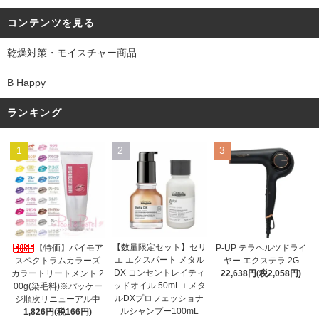
コンテンツを見る
乾燥対策・モイスチャー商品
B Happy
ランキング
1
2
3
【数量限定セット】セリ
【特価】パイモア
P-UP テラヘルツドライ
エ エクスパート メタル
スペクトラムカラーズ
ヤー エクステラ 2G
DX コンセントレイティ
カラートリートメント 2
22,638円(税2,058円)
ッドオイル 50mL＋メタ
00g(染毛料)※パッケー
ルDXプロフェッショナ
ジ順次リニューアル中
ルシャンプー100mL
1,826円(税166円)