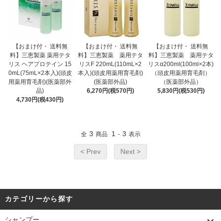
【おまけ付・ 送料無
【おまけ付・ 送料無
【おまけ付・ 送料無
料】三恵製薬 薬用テタ
料】三恵製薬 薬用テタ
料】三恵製薬 薬用テタ
リス ヘアプロテイン 15
リスF 220mL(110mL×2
リスα200ml(100ml×2本)
0mL(75mL×2本入)(頭皮
本入)(頭皮用薬用育毛剤)
（頭皮用薬用育毛剤）
用薬用育毛剤)(医薬部外
(医薬部外品)
（医薬部外品）
品)
6,270円(税570円)
5,830円(税530円)
4,730円(税430円)
3
1
3
全
商品
-
表示
< Prev
Next >
カテゴリーから探す
シャンプー