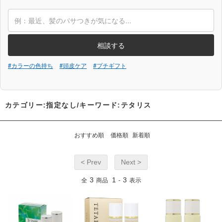
相談する
#カラーの色持ち
#頭皮ケア
#プチギフト
カテゴリー:指定なし/キーワード:テタリス
おすすめ順
価格順
新着順
< Prev
Next >
3
1
3
全
商品
-
表示