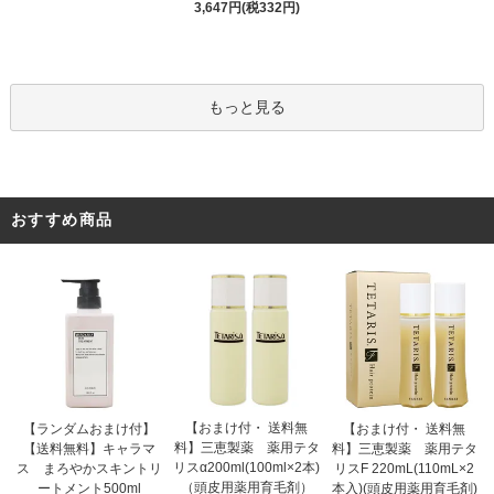
3,647円(税332円)
もっと見る
おすすめ商品
【おまけ付・ 送料無
【ランダムおまけ付】
【おまけ付・ 送料無
料】三恵製薬 薬用テタ
【送料無料】キャラマ
料】三恵製薬 薬用テタ
リスα200ml(100ml×2本)
ス まろやかスキントリ
リスF 220mL(110mL×2
（頭皮用薬用育毛剤）
ートメント500ml
本入)(頭皮用薬用育毛剤)