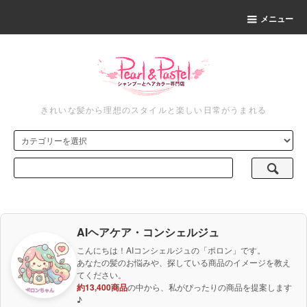
メニュー
きれいな髪から理想のスタイルと楽しい日常がうまれる
AIヘアケア・コンシェルジュ
こんにちは！AIコンシェルジュの「ポロン」です。
あなたの髪のお悩みや、探している商品のイメージを教え
てください。
約13,400商品
の中から、私がぴったりの商品を提案します
♪