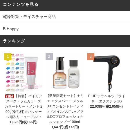
コンテンツを見る
乾燥対策・モイスチャー商品
B Happy
ランキング
1
2
3
【数量限定セット】セリ
【特価】パイモア
P-UP テラヘルツドライ
エ エクスパート メタル
スペクトラムカラーズ
ヤー エクステラ 2G
DX コンセントレイティ
カラートリートメント 2
22,638円(税2,058円)
ッドオイル 50mL＋メタ
00g(染毛料)※パッケー
ルDXプロフェッショナ
ジ順次リニューアル中
ルシャンプー100mL
1,826円(税166円)
3,647円(税332円)