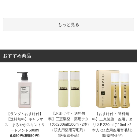
もっと見る
おすすめ商品
【おまけ付・ 送料無
【ランダムおまけ付】
【おまけ付・ 送料無
料】三恵製薬 薬用テタ
【送料無料】キャラマ
料】三恵製薬 薬用テタ
リスα200ml(100ml×2本)
ス まろやかスキントリ
リスF 220mL(110mL×2
（頭皮用薬用育毛剤）
ートメント500ml
本入)(頭皮用薬用育毛剤)
（医薬部外品）
6,050円(税550円)
(医薬部外品)