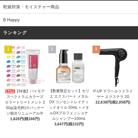
乾燥対策・モイスチャー商品
B Happy
ランキング
1
2
3
【数量限定セット】セリ
【特価】パイモア
P-UP テラヘルツドライ
エ エクスパート メタル
スペクトラムカラーズ
ヤー エクステラ 2G
DX コンセントレイティ
カラートリートメント 2
22,638円(税2,058円)
ッドオイル 50mL＋メタ
00g(染毛料)※パッケー
ルDXプロフェッショナ
ジ順次リニューアル中
ルシャンプー100mL
1,826円(税166円)
3,647円(税332円)