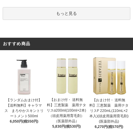
もっと見る
おすすめ商品
【おまけ付・ 送料無
【ランダムおまけ付】
【おまけ付・ 送料無
料】三恵製薬 薬用テタ
【送料無料】キャラマ
料】三恵製薬 薬用テタ
リスα200ml(100ml×2本)
ス まろやかスキントリ
リスF 220mL(110mL×2
（頭皮用薬用育毛剤）
ートメント500ml
本入)(頭皮用薬用育毛剤)
（医薬部外品）
6,050円(税550円)
(医薬部外品)
5,830円(税530円)
6,270円(税570円)