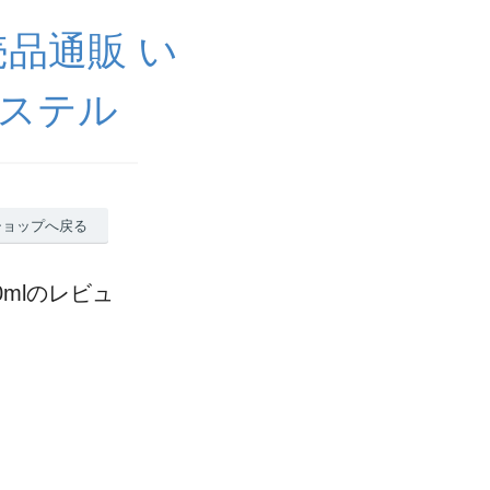
売品通販 い
パステル
ショップへ戻る
0mlのレビュ