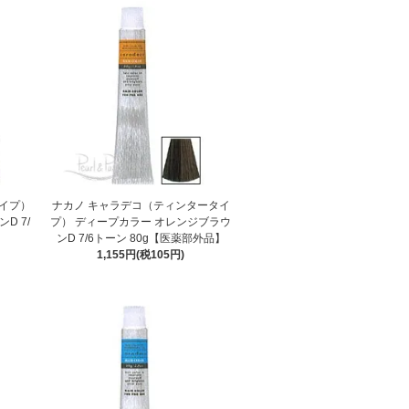
イプ）
ナカノ キャラデコ（ティンタータイ
D 7/
プ） ディープカラー オレンジブラウ
】
ンD 7/6トーン 80g【医薬部外品】
1,155円(税105円)