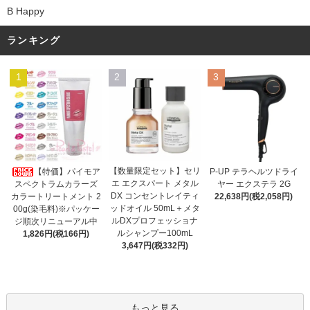
B Happy
ランキング
1
2
3
【数量限定セット】セリ
【特価】パイモア
P-UP テラヘルツドライ
エ エクスパート メタル
スペクトラムカラーズ
ヤー エクステラ 2G
DX コンセントレイティ
カラートリートメント 2
22,638円(税2,058円)
ッドオイル 50mL＋メタ
00g(染毛料)※パッケー
ルDXプロフェッショナ
ジ順次リニューアル中
ルシャンプー100mL
1,826円(税166円)
3,647円(税332円)
もっと見る