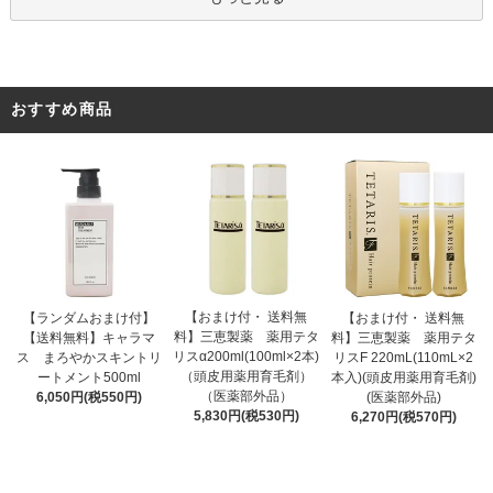
おすすめ商品
【おまけ付・ 送料無
【ランダムおまけ付】
【おまけ付・ 送料無
料】三恵製薬 薬用テタ
【送料無料】キャラマ
料】三恵製薬 薬用テタ
リスα200ml(100ml×2本)
ス まろやかスキントリ
リスF 220mL(110mL×2
（頭皮用薬用育毛剤）
ートメント500ml
本入)(頭皮用薬用育毛剤)
（医薬部外品）
6,050円(税550円)
(医薬部外品)
5,830円(税530円)
6,270円(税570円)