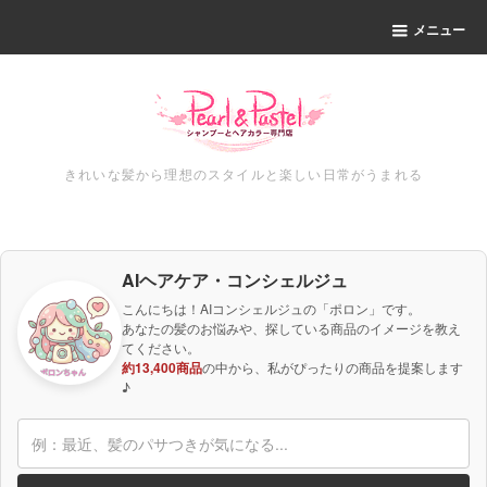
メニュー
きれいな髪から理想のスタイルと楽しい日常がうまれる
AIヘアケア・コンシェルジュ
こんにちは！AIコンシェルジュの「ポロン」です。
あなたの髪のお悩みや、探している商品のイメージを教え
てください。
約13,400商品
の中から、私がぴったりの商品を提案します
♪