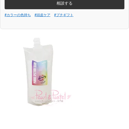
相談する
#カラーの色持ち
#頭皮ケア
#プチギフト