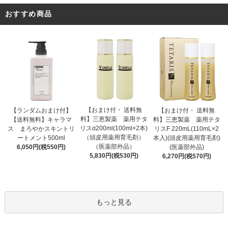
おすすめ商品
【おまけ付・ 送料無
【ランダムおまけ付】
【おまけ付・ 送料無
料】三恵製薬 薬用テタ
【送料無料】キャラマ
料】三恵製薬 薬用テタ
リスα200ml(100ml×2本)
ス まろやかスキントリ
リスF 220mL(110mL×2
（頭皮用薬用育毛剤）
ートメント500ml
本入)(頭皮用薬用育毛剤)
（医薬部外品）
6,050円(税550円)
(医薬部外品)
5,830円(税530円)
6,270円(税570円)
もっと見る