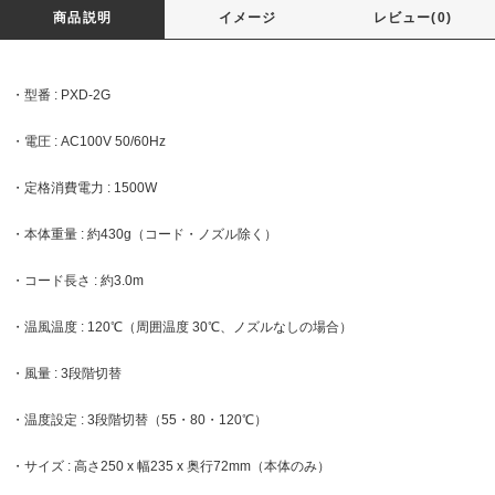
商品説明
イメージ
レビュー(0)
・型番 : PXD-2G
・電圧 : AC100V 50/60Hz
・定格消費電力 : 1500W
・本体重量 : 約430g（コード・ノズル除く）
・コード長さ : 約3.0m
・温風温度 : 120℃（周囲温度 30℃、ノズルなしの場合）
・風量 : 3段階切替
・温度設定 : 3段階切替（55・80・120℃）
・サイズ : 高さ250 x 幅235 x 奥行72mm（本体のみ）