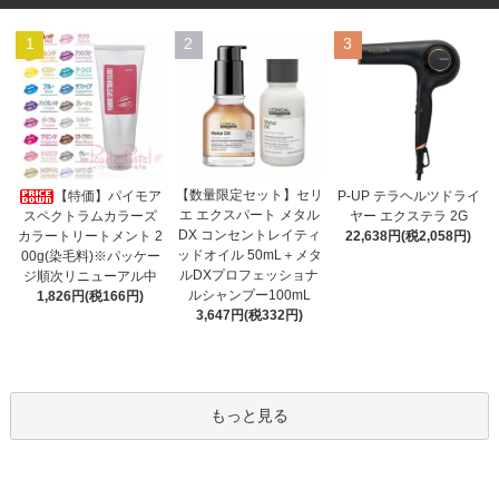
1
2
3
【数量限定セット】セリ
【特価】パイモア
P-UP テラヘルツドライ
エ エクスパート メタル
スペクトラムカラーズ
ヤー エクステラ 2G
DX コンセントレイティ
カラートリートメント 2
22,638円(税2,058円)
ッドオイル 50mL＋メタ
00g(染毛料)※パッケー
ルDXプロフェッショナ
ジ順次リニューアル中
ルシャンプー100mL
1,826円(税166円)
3,647円(税332円)
もっと見る