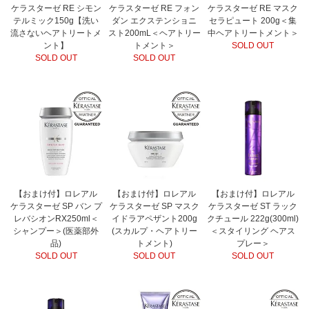
ケラスターゼ RE シモン
ケラスターゼ RE フォン
ケラスターゼ RE マスク
テルミック150g【洗い
ダン エクステンショニ
セラピュート 200g＜集
流さないヘアトリートメ
スト200mL＜ヘアトリー
中ヘアトリートメント＞
ント】
トメント＞
SOLD OUT
SOLD OUT
SOLD OUT
【おまけ付】ロレアル
【おまけ付】ロレアル
【おまけ付】ロレアル
ケラスターゼ SP バン プ
ケラスターゼ SP マスク
ケラスターゼ ST ラック
レバシオンRX250ml＜
イドラアペザント200g
クチュール 222g(300ml)
シャンプー＞(医薬部外
(スカルプ・ヘアトリー
＜スタイリング ヘアス
品)
トメント)
プレー＞
SOLD OUT
SOLD OUT
SOLD OUT