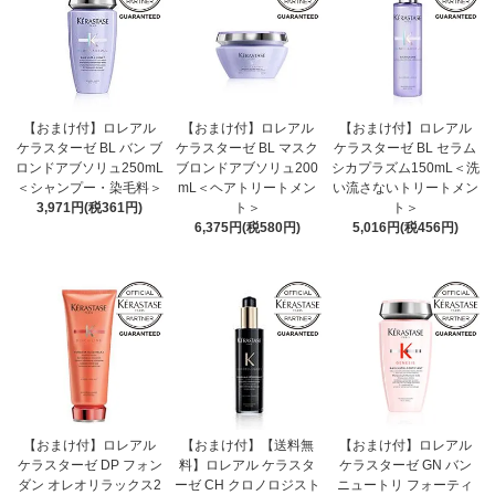
【おまけ付】ロレアル
【おまけ付】ロレアル
【おまけ付】ロレアル
ケラスターゼ BL バン ブ
ケラスターゼ BL マスク
ケラスターゼ BL セラム
ロンドアブソリュ250mL
ブロンドアブソリュ200
シカプラズム150mL＜洗
＜シャンプー・染毛料＞
mL＜ヘアトリートメン
い流さないトリートメン
3,971円(税361円)
ト＞
ト＞
6,375円(税580円)
5,016円(税456円)
【おまけ付】ロレアル
【おまけ付】【送料無
【おまけ付】ロレアル
ケラスターゼ DP フォン
料】ロレアル ケラスタ
ケラスターゼ GN バン
ダン オレオリラックス2
ーゼ CH クロノロジスト
ニュートリ フォーティ