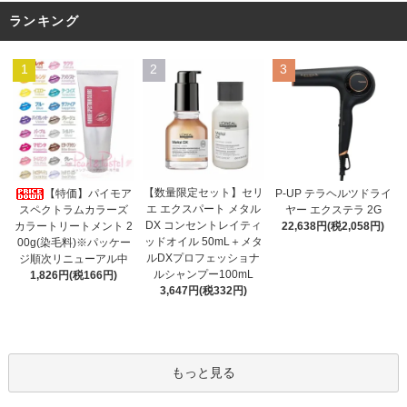
ランキング
1
2
3
【数量限定セット】セリ
【特価】パイモア
P-UP テラヘルツドライ
エ エクスパート メタル
スペクトラムカラーズ
ヤー エクステラ 2G
DX コンセントレイティ
カラートリートメント 2
22,638円(税2,058円)
ッドオイル 50mL＋メタ
00g(染毛料)※パッケー
ルDXプロフェッショナ
ジ順次リニューアル中
ルシャンプー100mL
1,826円(税166円)
3,647円(税332円)
もっと見る