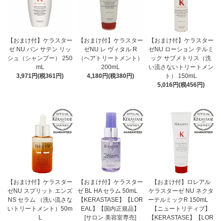
【おまけ付】ケラスター
【おまけ付】ケラスター
【おまけ付】ケラスター
ゼ NU バン サテン リッ
ゼNU レ ヴィタル R
ゼNU ローション テルミ
シュ（シャンプー） 250
（ヘアトリートメント）
ック サブメトリス（洗
mL
200mL
い流さないトリートメン
3,971円(税361円)
4,180円(税380円)
ト） 150mL
5,016円(税456円)
【おまけ付】ケラスター
【おまけ付】ケラスター
【おまけ付】ロレアル
ゼNU スプリット エンズ
ゼ BL HA セラム 50mL
ケラスターゼ NU ネクタ
NS セラム （洗い流さな
【KERASTASE】【LOR
ーテルミックR 150mL
いトリートメント）50m
EAL】【国内正規品】
【ニュートリティブ】
L
[サロン 美容室専売]
【KERASTASE】【LOR