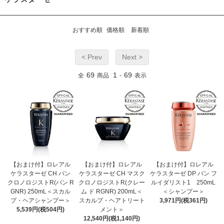
おすすめ順
価格順
新着順
< Prev
Next >
69
1
69
全
商品
-
表示
【おまけ付】ロレアル
【おまけ付】ロレアル
【おまけ付】ロレアル
ケラスターゼ CH バン
ケラスターゼ CH マスク
ケラスターゼ DP バン フ
クロノロジストR(バン R
クロノロジストR(クレー
ルイダリスト1 250mL
GNR) 250mL＜スカル
ム ド RGNR) 200mL＜
＜シャンプー＞
プ・ヘアシャンプー＞
スカルプ・ヘアトリート
3,971円(税361円)
5,539円(税504円)
メント＞
12,540円(税1,140円)