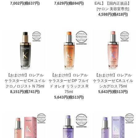
7,002円(税637円)
7,629円(税694円)
EAL】【国内正規品】
[サロン 美容室専売]
4,598円(税418円)
【おまけ付】ロレアル
【おまけ付】ロレアル
【おまけ付】ロレアル
ケラスターゼ CH ユイル
ケラスターゼ DP フルイ
ケラスターゼ CA ユイル
クロノロジスト N 75ml
ド オレオ リラックス R
シカグロス 75ml
8,151円(税741円)
75ml
5,643円(税513円)
5,643円(税513円)