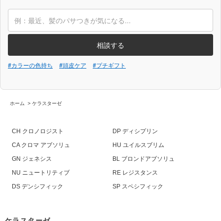
相談する
#カラーの色持ち
#頭皮ケア
#プチギフト
ホーム
>
ケラスターゼ
CH クロノロジスト
DP ディシプリン
CA クロマ アブソリュ
HU ユイルスブリム
GN ジェネシス
BL ブロンドアブソリュ
NU ニュートリティブ
RE レジスタンス
DS デンシフィック
SP スペシフィック
ケラスターゼ