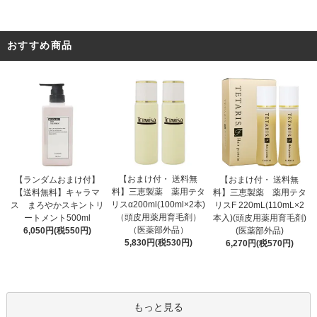
おすすめ商品
【おまけ付・ 送料無
【ランダムおまけ付】
【おまけ付・ 送料無
料】三恵製薬 薬用テタ
【送料無料】キャラマ
料】三恵製薬 薬用テタ
リスα200ml(100ml×2本)
ス まろやかスキントリ
リスF 220mL(110mL×2
（頭皮用薬用育毛剤）
ートメント500ml
本入)(頭皮用薬用育毛剤)
（医薬部外品）
6,050円(税550円)
(医薬部外品)
5,830円(税530円)
6,270円(税570円)
もっと見る