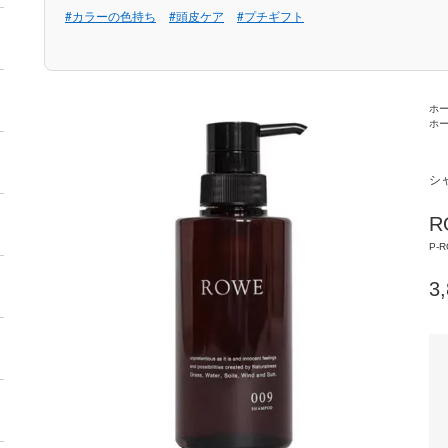
#カラーの色持ち
#頭皮ケア
#プチギフト
ホ
ホ
シ
R
P-R
3