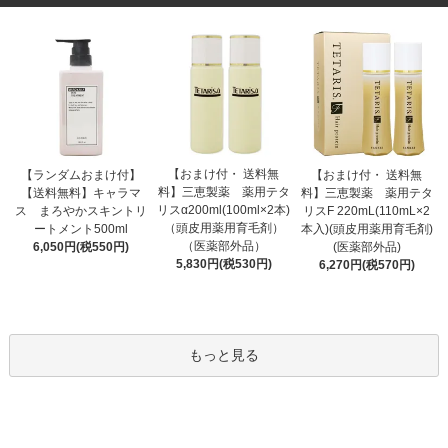
【おまけ付・ 送料無
【ランダムおまけ付】
【おまけ付・ 送料無
料】三恵製薬 薬用テタ
【送料無料】キャラマ
料】三恵製薬 薬用テタ
リスα200ml(100ml×2本)
ス まろやかスキントリ
リスF 220mL(110mL×2
（頭皮用薬用育毛剤）
ートメント500ml
本入)(頭皮用薬用育毛剤)
（医薬部外品）
6,050円(税550円)
(医薬部外品)
5,830円(税530円)
6,270円(税570円)
もっと見る