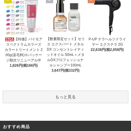
【数量限定セット】セリ
【特価】パイモア
P-UP テラヘルツドライ
エ エクスパート メタル
スペクトラムカラーズ
ヤー エクステラ 2G
DX コンセントレイティ
カラートリートメント 2
22,638円(税2,058円)
ッドオイル 50mL＋メタ
00g(染毛料)※パッケー
ルDXプロフェッショナ
ジ順次リニューアル中
ルシャンプー100mL
1,826円(税166円)
3,647円(税332円)
もっと見る
おすすめ商品