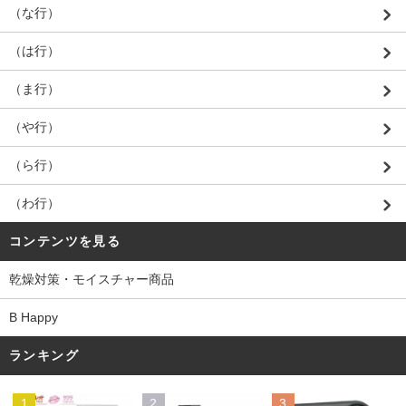
（な行）
（は行）
（ま行）
（や行）
（ら行）
（わ行）
コンテンツを見る
乾燥対策・モイスチャー商品
B Happy
ランキング
1
2
3