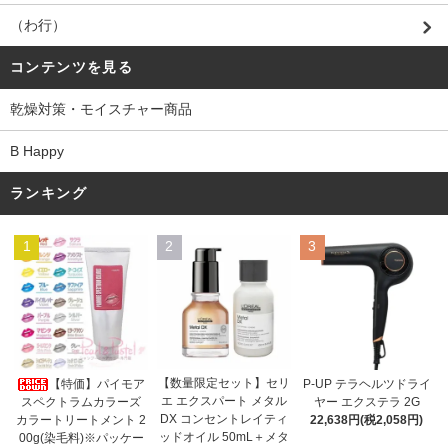
（わ行）
コンテンツを見る
乾燥対策・モイスチャー商品
B Happy
ランキング
1
2
3
【数量限定セット】セリ
【特価】パイモア
P-UP テラヘルツドライ
エ エクスパート メタル
スペクトラムカラーズ
ヤー エクステラ 2G
DX コンセントレイティ
カラートリートメント 2
22,638円(税2,058円)
ッドオイル 50mL＋メタ
00g(染毛料)※パッケー