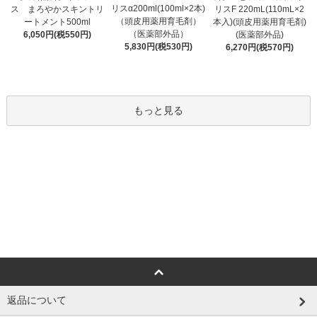
リスα200ml(100ml×2本)
ス まろやかスキントリ
リスF 220mL(110mL×2
（頭皮用薬用育毛剤）
ートメント500ml
本入)(頭皮用薬用育毛剤)
（医薬部外品）
6,050円(税550円)
(医薬部外品)
5,830円(税530円)
6,270円(税570円)
もっと見る
返品について