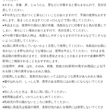
●タオル、衣服、床、じゅうたん、壁などに付着すると落ちませんので、充分注
意してください。
●手や爪などに色がつくと落ちにくいことがありますので、手袋の使用をおすす
めします。染まったときはすぐにせっけんなどで洗い流してください。
●本品または、使用中の濡れた髪が衣服、洗面台などに付着すると色が定着して
しまい、落ちにくい場合がありますので、充分注意してください。
●汗や雨で髪が濡れた時は、色落ちしやすくなりますのでタオルなどでこすらな
いように注意してください。
●お肌に異常が生じていないかよく注意して使用してください。化粧品がお肌に
合わないとき即ち次のような場合には、使用を中止してください。そのまま化
粧品類の使用を続けますと、症状を悪化させることがありますので皮膚科専門
医等にご相談されることをおすすめします。
(1)使用中、赤味、はれ、かゆみ、刺激、色抜け(白斑等)や黒ずみ(製品による汚
れを除く)等の異常があらわれた場合。
(2)使用したお肌に、直射日光があたって上記のような異常があらわれた場合
●傷やはれもの、しっしん等、異常のある部位にはお使いにならないでくださ
い。
●目に入ったときは、直ちに洗い流してください。
●使用後は必ずしっかりふたをしめてください。
●乳幼児の手の届かないところに保管してください。
●極端に高温又は低温の場所、直射日光のあたる場所には保管しないでくださ