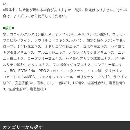
い。
●液体中に沈殿物が現れる場合がありますが、品質に問題はありません。その場
合は、よく振ってから使用してください。
■成分■
水、ココイルグルタミン酸TEA、オレフィン(C14-16)スルホン酸Na、コカミド
プロピルベタイン、ラウリルヒドロキシスルタイン、加水分解ケラチン(羊毛)、
ローマカミツレ花エキス、オドリコソウ花エキス、ゴボウ根エキス、セイヨウ
キズタ葉／茎エキス、アルニカ花エキス、オランダガラシ葉／茎エキス、ニン
ニク根エキス、ローズマリー葉エキス、セイヨウアカマツ球果エキス、グリチ
ルリチン酸2K、ボタンエキス、フユボダイジュ花エキス、コンフリー葉エキ
ス、BG、EDTA-2Na、PPG-2コカミド、エタノール、クエン酸、グリセリン、
コカミドメチルMEA、フェノキシエタノール、ポリクオタニウム-10、ラウリン
酸PG、安息香酸Na、香料、(＋／－)紫401、HC青2、塩基性赤51、塩基性青9
9、塩基性茶16、塩基性橙31
カテゴリーから探す