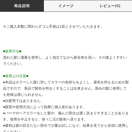
商品説明
イメージ
レビュー(0)
※ご購入本数に関わらずゴム手袋は1双とさせていただきます。
■使用方法■
濡れた髪に適量を塗布し、よく泡立てながら髪全体を洗い、その後よくすすい
でください。
■使用上の注意■
●本品はカラーした髪に対してカラーの色持ちをよくし、退色を抑えるための製
品ですので、単品で髪色を明るくすることは出来ません。黒めの髪に使用して
も色味は感じられません。
●白髪用ではありません。
●髪質や使用方法によって効果に個人差があります。
●パーマやヘアカラーをした髪や、傷んだ部分は濃く染まりすぎることがありま
す。使用を中止すると、徐々に元の髪色へ戻ります。
●最初は髪の目立たない部分で少量お試しになり、結果を見てから全頭に使用し
てください。