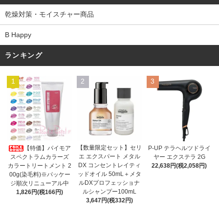
乾燥対策・モイスチャー商品
B Happy
ランキング
1
2
3
【数量限定セット】セリ
【特価】パイモア
P-UP テラヘルツドライ
エ エクスパート メタル
スペクトラムカラーズ
ヤー エクステラ 2G
DX コンセントレイティ
カラートリートメント 2
22,638円(税2,058円)
ッドオイル 50mL＋メタ
00g(染毛料)※パッケー
ルDXプロフェッショナ
ジ順次リニューアル中
ルシャンプー100mL
1,826円(税166円)
3,647円(税332円)