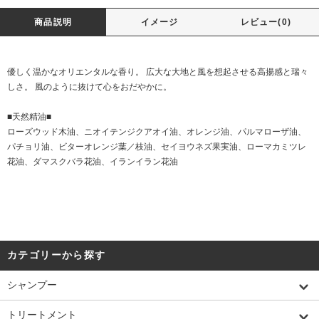
商品説明
イメージ
レビュー(0)
優しく温かなオリエンタルな香り。 広大な大地と風を想起させる高揚感と瑞々
しさ。 風のように抜けて心をおだやかに。
■天然精油■
ローズウッド木油、ニオイテンジクアオイ油、オレンジ油、パルマローザ油、
パチョリ油、ビターオレンジ葉／枝油、セイヨウネズ果実油、ローマカミツレ
花油、ダマスクバラ花油、イランイラン花油
カテゴリーから探す
シャンプー
トリートメント