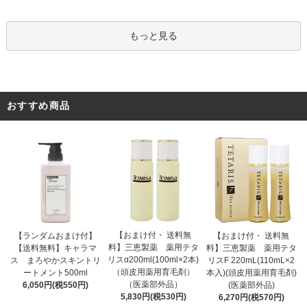
もっと見る
おすすめ商品
【おまけ付・ 送料無
【ランダムおまけ付】
【おまけ付・ 送料無
料】三恵製薬 薬用テタ
【送料無料】キャラマ
料】三恵製薬 薬用テタ
リスα200ml(100ml×2本)
ス まろやかスキントリ
リスF 220mL(110mL×2
（頭皮用薬用育毛剤）
ートメント500ml
本入)(頭皮用薬用育毛剤)
（医薬部外品）
6,050円(税550円)
(医薬部外品)
5,830円(税530円)
6,270円(税570円)