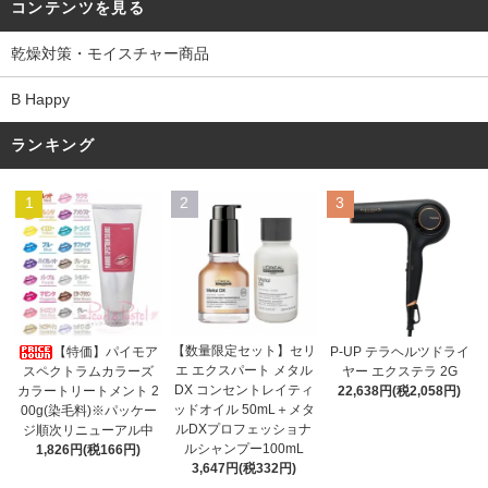
コンテンツを見る
乾燥対策・モイスチャー商品
B Happy
ランキング
1
2
3
【数量限定セット】セリ
【特価】パイモア
P-UP テラヘルツドライ
エ エクスパート メタル
スペクトラムカラーズ
ヤー エクステラ 2G
DX コンセントレイティ
カラートリートメント 2
22,638円(税2,058円)
ッドオイル 50mL＋メタ
00g(染毛料)※パッケー
ルDXプロフェッショナ
ジ順次リニューアル中
ルシャンプー100mL
1,826円(税166円)
3,647円(税332円)