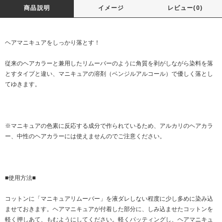
商品説明
イメージ
レビュー(0)
ヘアマニキュアをしっかり落とす！
従来のヘアカラーと兼用したリムーバーのように角質を剥がしながら染料を落
とすタイプと違い、マニキュアの溶剤（ベンジルアルコール）で優しく落とし
てゆきます。
※マニキュアの色素に反応する成分で作られているため、アルカリのヘアカラ
ー、中性のヘアカラーには使えませんのでご注意ください。
■使用方法■
コットンに「マニキュアリムーバー」を液ダレしない程度に少し多めに染み込
ませておきます。ヘアマニキュアが付着した部分に、しみ込ませたコットンを
軽く押しあて、もむようにしてください。軽くパッティングし、ヘアマニキュ