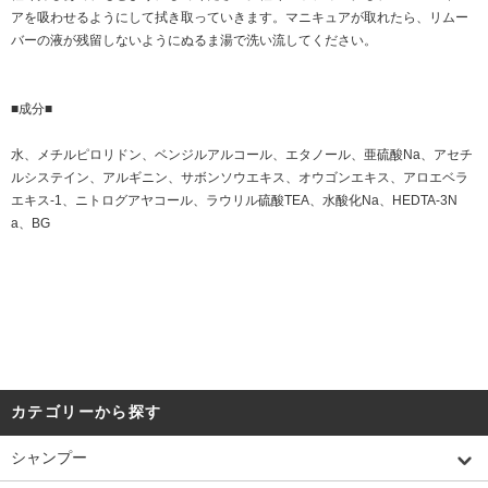
アを吸わせるようにして拭き取っていきます。マニキュアが取れたら、リムー
バーの液が残留しないようにぬるま湯で洗い流してください。
■成分■
水、メチルピロリドン、ベンジルアルコール、エタノール、亜硫酸Na、アセチ
ルシステイン、アルギニン、サボンソウエキス、オウゴンエキス、アロエベラ
エキス-1、ニトログアヤコール、ラウリル硫酸TEA、水酸化Na、HEDTA-3N
a、BG
カテゴリーから探す
シャンプー