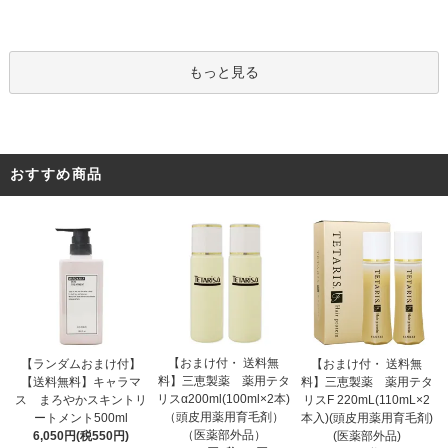
もっと見る
おすすめ商品
【おまけ付・ 送料無
【ランダムおまけ付】
【おまけ付・ 送料無
料】三恵製薬 薬用テタ
【送料無料】キャラマ
料】三恵製薬 薬用テタ
リスα200ml(100ml×2本)
ス まろやかスキントリ
リスF 220mL(110mL×2
（頭皮用薬用育毛剤）
ートメント500ml
本入)(頭皮用薬用育毛剤)
（医薬部外品）
6,050円(税550円)
(医薬部外品)