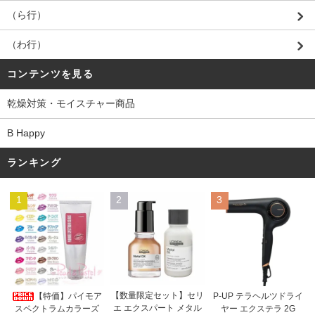
（ら行）
（わ行）
コンテンツを見る
乾燥対策・モイスチャー商品
B Happy
ランキング
1
2
3
【数量限定セット】セリ
【特価】パイモア
P-UP テラヘルツドライ
エ エクスパート メタル
スペクトラムカラーズ
ヤー エクステラ 2G