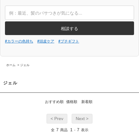
相談する
#カラーの色持ち
#頭皮ケア
#プチギフト
ホーム
>
ジェル
ジェル
おすすめ順
価格順
新着順
< Prev
Next >
7
1
7
全
商品
-
表示