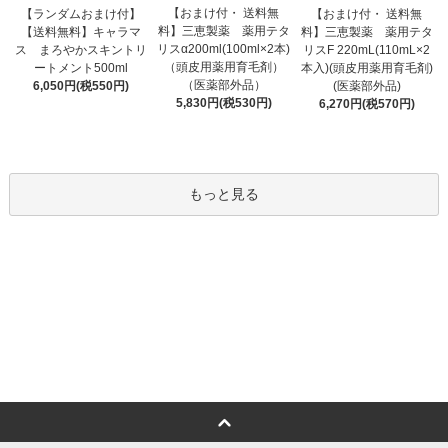
【おまけ付・ 送料無
【ランダムおまけ付】
【おまけ付・ 送料無
料】三恵製薬 薬用テタ
【送料無料】キャラマ
料】三恵製薬 薬用テタ
リスα200ml(100ml×2本)
ス まろやかスキントリ
リスF 220mL(110mL×2
（頭皮用薬用育毛剤）
ートメント500ml
本入)(頭皮用薬用育毛剤)
（医薬部外品）
6,050円(税550円)
(医薬部外品)
5,830円(税530円)
6,270円(税570円)
もっと見る