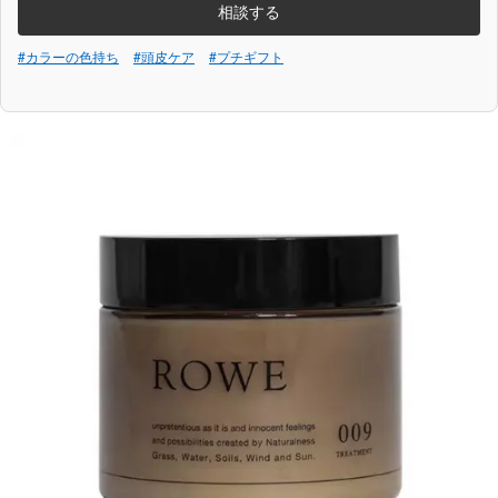
相談する
#カラーの色持ち
#頭皮ケア
#プチギフト