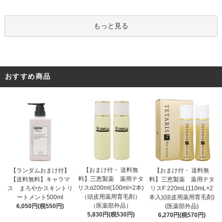
もっと見る
おすすめ商品
【おまけ付・ 送料無
【ランダムおまけ付】
【おまけ付・ 送料無
料】三恵製薬 薬用テタ
【送料無料】キャラマ
料】三恵製薬 薬用テタ
リスα200ml(100ml×2本)
ス まろやかスキントリ
リスF 220mL(110mL×2
（頭皮用薬用育毛剤）
ートメント500ml
本入)(頭皮用薬用育毛剤)
（医薬部外品）
6,050円(税550円)
(医薬部外品)
5,830円(税530円)
6,270円(税570円)