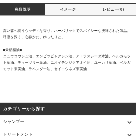
商品説明
イメージ
レビュー(0)
深い森へ誘うウッディな香り。ハーバリックでスパイシーな洗練された気品。
呼吸を深く、心静かに、ゆったりと。
■天然精油■
ニュウコウジュ油、エンピツビャクシン油、アトラスシーダ木油、ベルガモッ
ト葉油、ティーツリー葉油、ニオイテンジクアオイ油、ユーカリ葉油、ベルガ
モット果実油、ラベンダー油、セイヨウネズ果実油
カテゴリーから探す
シャンプー
トリートメント