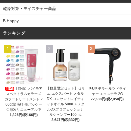
乾燥対策・モイスチャー商品
B Happy
ランキング
1
2
3
【数量限定セット】セリ
【特価】パイモア
P-UP テラヘルツドライ
エ エクスパート メタル
スペクトラムカラーズ
ヤー エクステラ 2G
DX コンセントレイティ
カラートリートメント 2
22,638円(税2,058円)
ッドオイル 50mL＋メタ
00g(染毛料)※パッケー
ルDXプロフェッショナ
ジ順次リニューアル中
ルシャンプー100mL
1,826円(税166円)
3,647円(税332円)