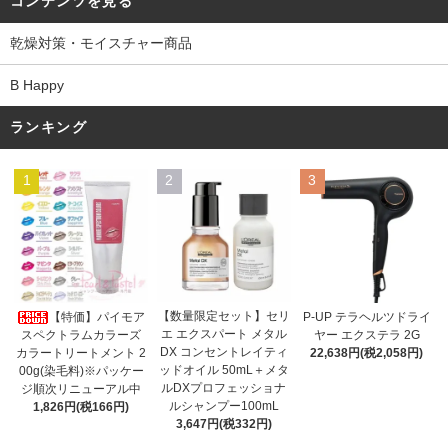
コンテンツを見る
乾燥対策・モイスチャー商品
B Happy
ランキング
1
2
3
【数量限定セット】セリ
【特価】パイモア
P-UP テラヘルツドライ
エ エクスパート メタル
スペクトラムカラーズ
ヤー エクステラ 2G
DX コンセントレイティ
カラートリートメント 2
22,638円(税2,058円)
ッドオイル 50mL＋メタ
00g(染毛料)※パッケー
ルDXプロフェッショナ
ジ順次リニューアル中
ルシャンプー100mL
1,826円(税166円)
3,647円(税332円)