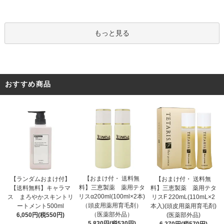
もっと見る
おすすめ商品
【おまけ付・ 送料無
【ランダムおまけ付】
【おまけ付・ 送料無
料】三恵製薬 薬用テタ
【送料無料】キャラマ
料】三恵製薬 薬用テタ
リスα200ml(100ml×2本)
ス まろやかスキントリ
リスF 220mL(110mL×2
（頭皮用薬用育毛剤）
ートメント500ml
本入)(頭皮用薬用育毛剤)
（医薬部外品）
6,050円(税550円)
(医薬部外品)
5,830円(税530円)