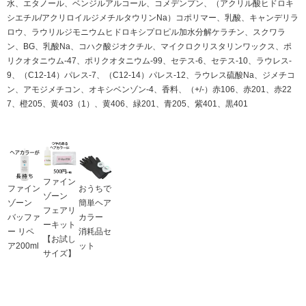
水、エタノール、ベンジルアルコール、コメデンプン、（アクリル酸ヒドロキ
シエチル/アクリロイルジメチルタウリンNa）コポリマー、乳酸、キャンデリラ
ロウ、ラウリルジモニウムヒドロキシプロピル加水分解ケラチン、スクワラ
ン、BG、乳酸Na、コハク酸ジオクチル、マイクロクリスタリンワックス、ポ
リクオタニウム-47、ポリクオタニウム-99、セテス-6、セテス-10、ラウレス-
9、（C12-14）パレス-7、（C12-14）パレス-12、ラウレス硫酸Na、ジメチコ
ン、アモジメチコン、オキシベンゾン-4、香料、（+/-）赤106、赤201、赤22
7、橙205、黄403（1）、黄406、緑201、青205、紫401、黒401
ファイン
ファイン
おうちで
ゾーン
ゾーン
簡単ヘア
フェアリ
バッファ
カラー
ーキット
ー リペ
消耗品セ
【お試し
ア200ml
ット
サイズ】