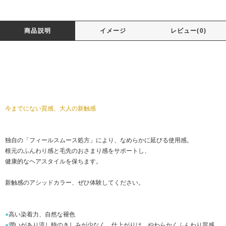
商品説明
イメージ
レビュー(0)
今までにない質感、大人の新触感
独自の「フィールスムース処方」により、なめらかに延びる使用感。
根元のふんわり感と毛先のおさまり感をサポートし、
健康的なヘアスタイルを保ちます。
新触感のアシッドカラー、ぜひ体験してください。
●
高い染着力、自然な褪色
●
潤いがあり流し時のきしみが少なく、仕上がりは、やわらかくふんわり質感。