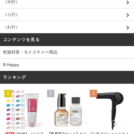
（や行）
（ら行）
（わ行）
コンテンツを見る
乾燥対策・モイスチャー商品
B Happy
ランキング
1
2
3
【数量限定セット】セリ