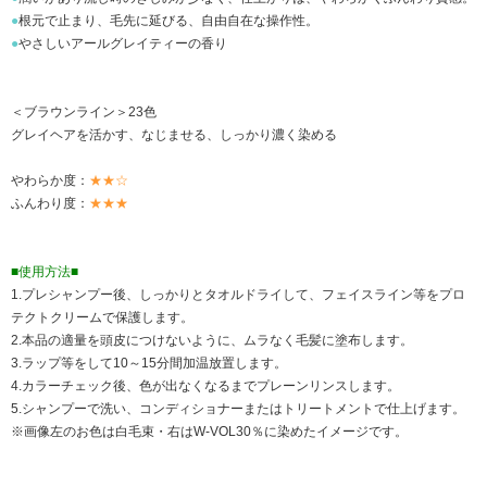
●
根元で止まり、毛先に延びる、自由自在な操作性。
●
やさしいアールグレイティーの香り
＜ブラウンライン＞23色
グレイヘアを活かす、なじませる、しっかり濃く染める
やわらか度：
★★☆
ふんわり度：
★★★
■使用方法■
1.プレシャンプー後、しっかりとタオルドライして、フェイスライン等をプロ
テクトクリームで保護します。
2.本品の適量を頭皮につけないように、ムラなく毛髪に塗布します。
3.ラップ等をして10～15分間加温放置します。
4.カラーチェック後、色が出なくなるまでプレーンリンスします。
5.シャンプーで洗い、コンディショナーまたはトリートメントで仕上げます。
※画像左のお色は白毛束・右はW-VOL30％に染めたイメージです。