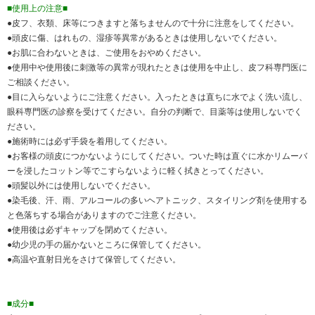
■使用上の注意■
●皮フ、衣類、床等につきますと落ちませんので十分に注意をしてください。
●頭皮に傷、はれもの、湿疹等異常があるときは使用しないでください。
●お肌に合わないときは、ご使用をおやめください。
●使用中や使用後に刺激等の異常が現れたときは使用を中止し、皮フ科専門医に
ご相談ください。
●目に入らないようにご注意ください。入ったときは直ちに水でよく洗い流し、
眼科専門医の診察を受けてください。自分の判断で、目薬等は使用しないでく
ださい。
●施術時には必ず手袋を着用してください。
●お客様の頭皮につかないようにしてください。ついた時は直ぐに水かリムーバ
ーを浸したコットン等でこすらないように軽く拭きとってください。
●頭髪以外には使用しないでください。
●染毛後、汗、雨、アルコールの多いヘアトニック、スタイリング剤を使用する
と色落ちする場合がありますのでご注意ください。
●使用後は必ずキャップを閉めてください。
●幼少児の手の届かないところに保管してください。
●高温や直射日光をさけて保管してください。
■成分■