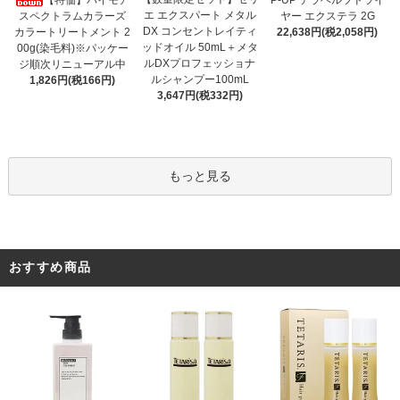
【特価】パイモア
P-UP テラヘルツドライ
エ エクスパート メタル
スペクトラムカラーズ
ヤー エクステラ 2G
DX コンセントレイティ
カラートリートメント 2
22,638円(税2,058円)
ッドオイル 50mL＋メタ
00g(染毛料)※パッケー
ルDXプロフェッショナ
ジ順次リニューアル中
ルシャンプー100mL
1,826円(税166円)
3,647円(税332円)
もっと見る
おすすめ商品