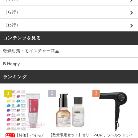
（ら行）
（わ行）
コンテンツを見る
乾燥対策・モイスチャー商品
B Happy
ランキング
1
2
3
【数量限定セット】セリ
【特価】パイモア
P-UP テラヘルツドライ