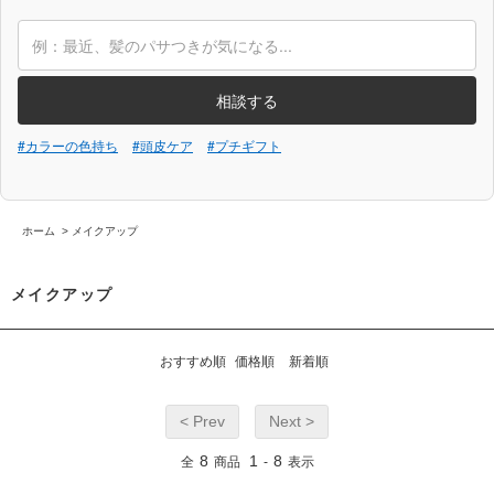
相談する
#カラーの色持ち
#頭皮ケア
#プチギフト
ホーム
>
メイクアップ
メイクアップ
おすすめ順
価格順
新着順
< Prev
Next >
8
1
8
全
商品
-
表示