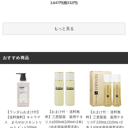
3,647円(税332円)
もっと見る
おすすめ商品
【おまけ付・ 送料無
【ランダムおまけ付】
【おまけ付・ 送料無
料】三恵製薬 薬用テタ
【送料無料】キャラマ
料】三恵製薬 薬用テタ
リスα200ml(100ml×2本)
ス まろやかスキントリ
リスF 220mL(110mL×2
（頭皮用薬用育毛剤）
ートメント500ml
本入)(頭皮用薬用育毛剤)