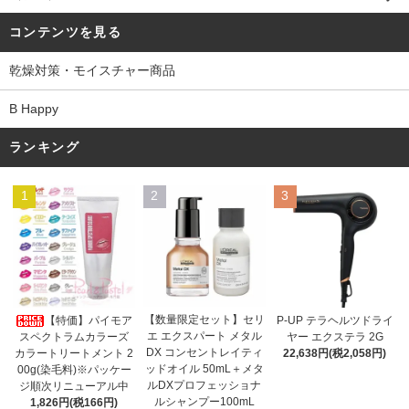
コンテンツを見る
乾燥対策・モイスチャー商品
B Happy
ランキング
1
2
3
【数量限定セット】セリ
【特価】パイモア
P-UP テラヘルツドライ
エ エクスパート メタル
スペクトラムカラーズ
ヤー エクステラ 2G
DX コンセントレイティ
カラートリートメント 2
22,638円(税2,058円)
ッドオイル 50mL＋メタ
00g(染毛料)※パッケー
ルDXプロフェッショナ
ジ順次リニューアル中
ルシャンプー100mL
1,826円(税166円)