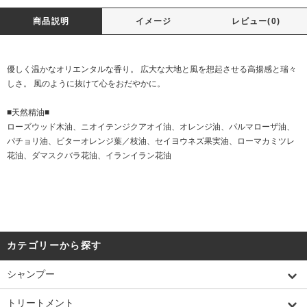
商品説明
イメージ
レビュー(0)
優しく温かなオリエンタルな香り。 広大な大地と風を想起させる高揚感と瑞々
しさ。 風のように抜けて心をおだやかに。
■天然精油■
ローズウッド木油、ニオイテンジクアオイ油、オレンジ油、パルマローザ油、
パチョリ油、ビターオレンジ葉／枝油、セイヨウネズ果実油、ローマカミツレ
花油、ダマスクバラ花油、イランイラン花油
カテゴリーから探す
シャンプー
トリートメント