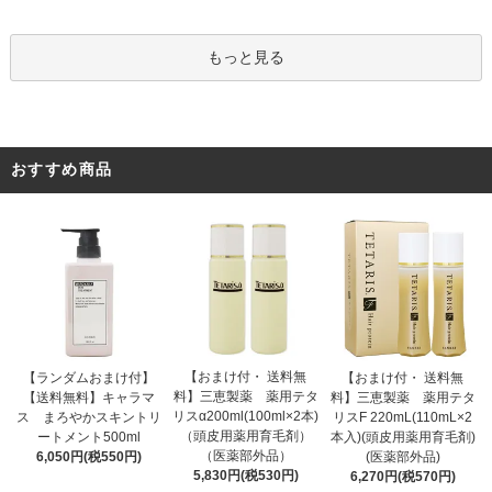
もっと見る
おすすめ商品
【おまけ付・ 送料無
【ランダムおまけ付】
【おまけ付・ 送料無
料】三恵製薬 薬用テタ
【送料無料】キャラマ
料】三恵製薬 薬用テタ
リスα200ml(100ml×2本)
ス まろやかスキントリ
リスF 220mL(110mL×2
（頭皮用薬用育毛剤）
ートメント500ml
本入)(頭皮用薬用育毛剤)
（医薬部外品）
6,050円(税550円)
(医薬部外品)
5,830円(税530円)
6,270円(税570円)