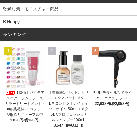
乾燥対策・モイスチャー商品
B Happy
ランキング
1
2
3
【数量限定セット】セリ
【特価】パイモア
P-UP テラヘルツドライ
エ エクスパート メタル
スペクトラムカラーズ
ヤー エクステラ 2G
DX コンセントレイティ
カラートリートメント 2
22,638円(税2,058円)
ッドオイル 50mL＋メタ
00g(染毛料)※パッケー
ルDXプロフェッショナ
ジ順次リニューアル中
ルシャンプー100mL
1,826円(税166円)
3,647円(税332円)