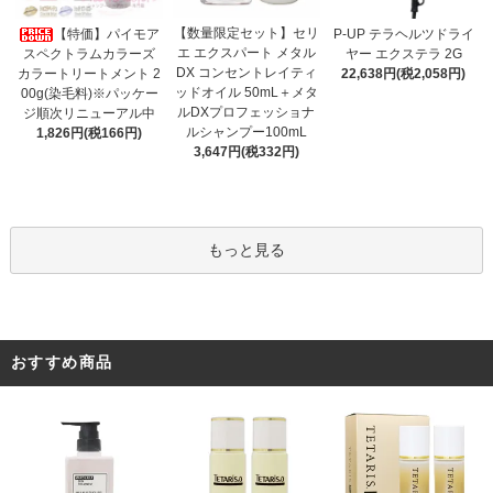
【数量限定セット】セリ
【特価】パイモア
P-UP テラヘルツドライ
エ エクスパート メタル
スペクトラムカラーズ
ヤー エクステラ 2G
DX コンセントレイティ
カラートリートメント 2
22,638円(税2,058円)
ッドオイル 50mL＋メタ
00g(染毛料)※パッケー
ルDXプロフェッショナ
ジ順次リニューアル中
ルシャンプー100mL
1,826円(税166円)
3,647円(税332円)
もっと見る
おすすめ商品