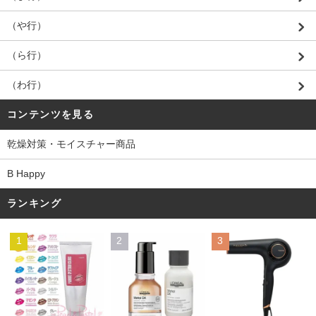
（や行）
（ら行）
（わ行）
コンテンツを見る
乾燥対策・モイスチャー商品
B Happy
ランキング
1
2
3