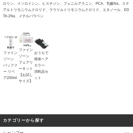
ロリン、イソロイシン、ヒスチジン、フェニルアラニン、PCA、乳酸Na、ステ
アルトリモニウムクロリド、ラウリルトリモニウムクロリド、エタノール、ED
TA-2Na、メチルパラベン
ファイン
ファイン
おうちで
ゾーン
ゾーン
簡単ヘア
フェアリ
バッファ
カラー
ーキット
ー リペ
消耗品セ
【お試し
ア200ml
ット
サイズ】
カテゴリーから探す
シャンプー