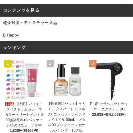
コンテンツを見る
乾燥対策・モイスチャー商品
B Happy
ランキング
1
2
3
【数量限定セット】セリ
【特価】パイモア
P-UP テラヘルツドライ
エ エクスパート メタル
スペクトラムカラーズ
ヤー エクステラ 2G
DX コンセントレイティ
カラートリートメント 2
22,638円(税2,058円)
ッドオイル 50mL＋メタ
00g(染毛料)※パッケー
ルDXプロフェッショナ
ジ順次リニューアル中
ルシャンプー100mL
1,826円(税166円)