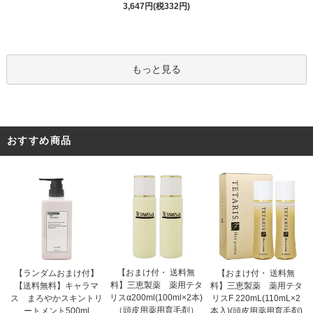
3,647円(税332円)
もっと見る
おすすめ商品
【おまけ付・ 送料無
【ランダムおまけ付】
【おまけ付・ 送料無
料】三恵製薬 薬用テタ
【送料無料】キャラマ
料】三恵製薬 薬用テタ
リスα200ml(100ml×2本)
ス まろやかスキントリ
リスF 220mL(110mL×2
（頭皮用薬用育毛剤）
ートメント500ml
本入)(頭皮用薬用育毛剤)