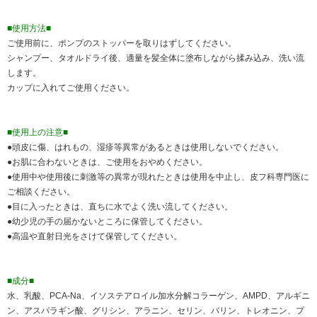
■使用方法■
ご使用前に、ポンプのストッパーを取りはずしてください。
シャンプー、タオルドライ後、適量を髪全体に塗布しながら揉み込み、洗い流
します。
カップに入れてご使用ください。
■使用上の注意■
●頭皮に傷、はれもの、湿疹等異常があるときは使用しないでください。
●お肌に合わないときは、ご使用をおやめください。
●使用中や使用後に刺激等の異常が現れたときは使用を中止し、皮フ科専門医に
ご相談ください。
●目に入ったときは、直ちに水でよく洗い流してください。
●幼少児の手の届かないところに保管してください。
●高温や直射日光をさけて保管してください。
■成分■
水、乳酸、PCA-Na、イソステアロイル加水分解コラーゲン、AMPD、アルギニ
ン、アスパラギン酸、グリシン、アラニン、セリン、バリン、トレオニン、プ