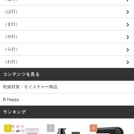
（は行）
（ま行）
（や行）
（ら行）
（わ行）
コンテンツを見る
乾燥対策・モイスチャー商品
B Happy
ランキング
1
2
3