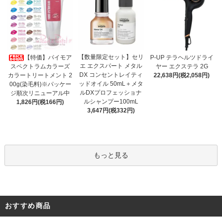
【数量限定セット】セリ
【特価】パイモア
P-UP テラヘルツドライ
エ エクスパート メタル
スペクトラムカラーズ
ヤー エクステラ 2G
DX コンセントレイティ
カラートリートメント 2
22,638円(税2,058円)
ッドオイル 50mL＋メタ
00g(染毛料)※パッケー
ルDXプロフェッショナ
ジ順次リニューアル中
ルシャンプー100mL
1,826円(税166円)
3,647円(税332円)
もっと見る
おすすめ商品