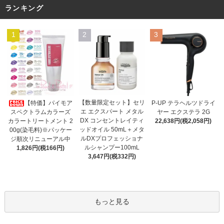
ランキング
1
2
3
【数量限定セット】セリ
【特価】パイモア
P-UP テラヘルツドライ
エ エクスパート メタル
スペクトラムカラーズ
ヤー エクステラ 2G
DX コンセントレイティ
カラートリートメント 2
22,638円(税2,058円)
ッドオイル 50mL＋メタ
00g(染毛料)※パッケー
ルDXプロフェッショナ
ジ順次リニューアル中
ルシャンプー100mL
1,826円(税166円)
3,647円(税332円)
もっと見る