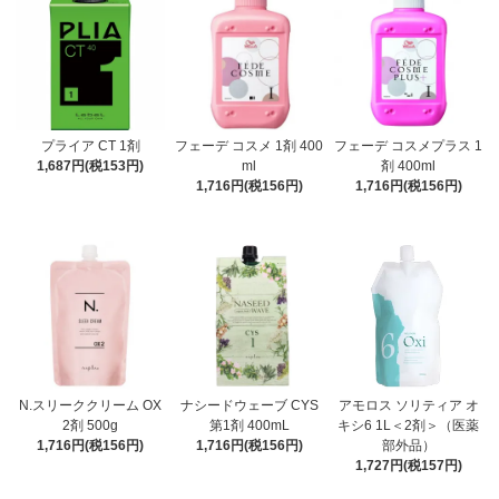
プライア CT 1剤
フェーデ コスメ 1剤 400
フェーデ コスメプラス 1
1,687円(税153円)
ml
剤 400ml
1,716円(税156円)
1,716円(税156円)
N.スリーククリーム OX
ナシードウェーブ CYS
アモロス ソリティア オ
2剤 500g
第1剤 400mL
キシ6 1L＜2剤＞（医薬
1,716円(税156円)
1,716円(税156円)
部外品）
1,727円(税157円)