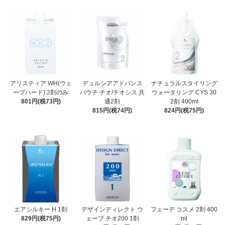
アリスティア WH(ウェ
デュルシアアドバンス
ナチュラルスタイリング
ーブハード) 2剤のみ
パウチ チオ/チオシス 共
ウォータリング CYS 30
801円(税73円)
通2剤
2剤 400ml
815円(税74円)
824円(税75円)
エアシルキー H 1剤
デザインディレクト ウ
フェーデ コスメ 2剤 400
829円(税75円)
ェーブ チオ200 1剤
ml