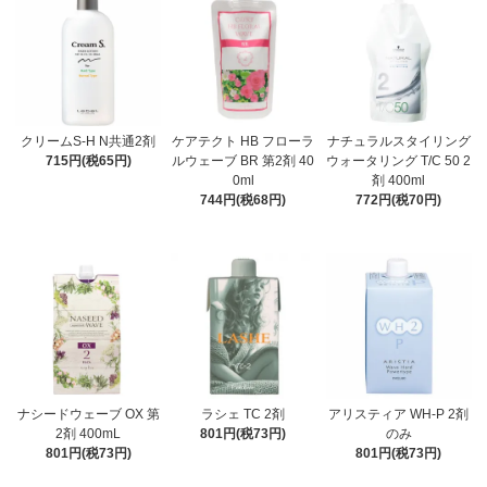
クリームS-H N共通2剤
ケアテクト HB フローラ
ナチュラルスタイリング
715円(税65円)
ルウェーブ BR 第2剤 40
ウォータリング T/C 50 2
0ml
剤 400ml
744円(税68円)
772円(税70円)
ナシードウェーブ OX 第
ラシェ TC 2剤
アリスティア WH-P 2剤
2剤 400mL
801円(税73円)
のみ
801円(税73円)
801円(税73円)