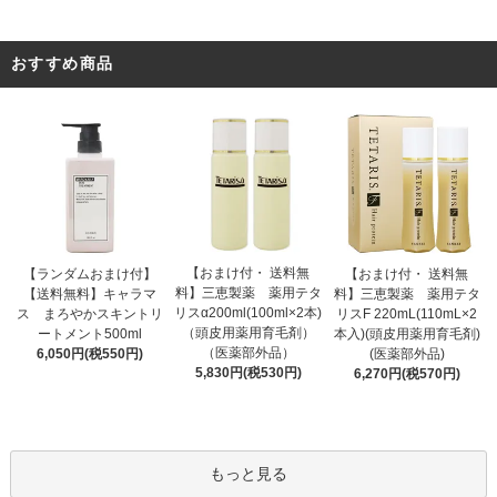
おすすめ商品
【おまけ付・ 送料無
【ランダムおまけ付】
【おまけ付・ 送料無
料】三恵製薬 薬用テタ
【送料無料】キャラマ
料】三恵製薬 薬用テタ
リスα200ml(100ml×2本)
ス まろやかスキントリ
リスF 220mL(110mL×2
（頭皮用薬用育毛剤）
ートメント500ml
本入)(頭皮用薬用育毛剤)
（医薬部外品）
6,050円(税550円)
(医薬部外品)
5,830円(税530円)
6,270円(税570円)
もっと見る