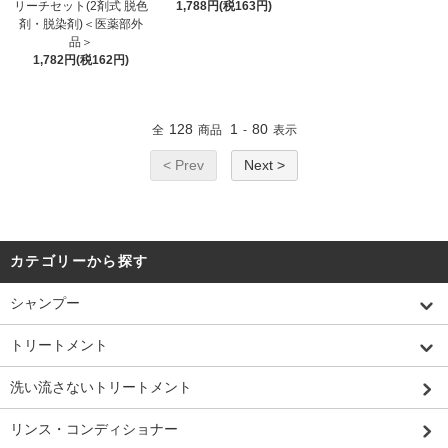
リーチセット(2剤式 脱色
1,788円(税163円)
剤・脱染剤)＜医薬部外
品＞
1,782円(税162円)
128
1
80
全
商品
-
表示
< Prev
Next >
カテゴリーから探す
シャンプー
トリートメント
洗い流さないトリートメント
リンス・コンディショナー