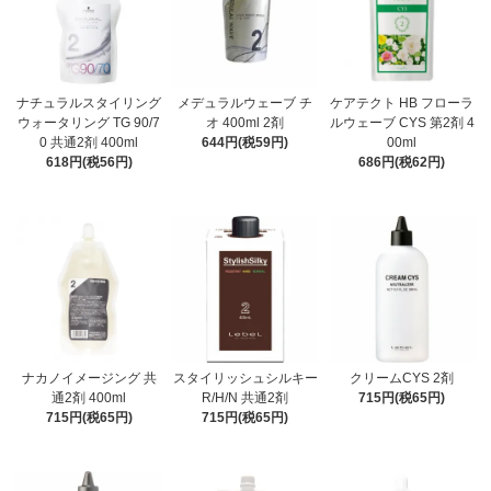
ナチュラルスタイリング
メデュラルウェーブ チ
ケアテクト HB フローラ
ウォータリング TG 90/7
オ 400ml 2剤
ルウェーブ CYS 第2剤 4
0 共通2剤 400ml
644円(税59円)
00ml
618円(税56円)
686円(税62円)
ナカノイメージング 共
スタイリッシュシルキー
クリームCYS 2剤
通2剤 400ml
R/H/N 共通2剤
715円(税65円)
715円(税65円)
715円(税65円)