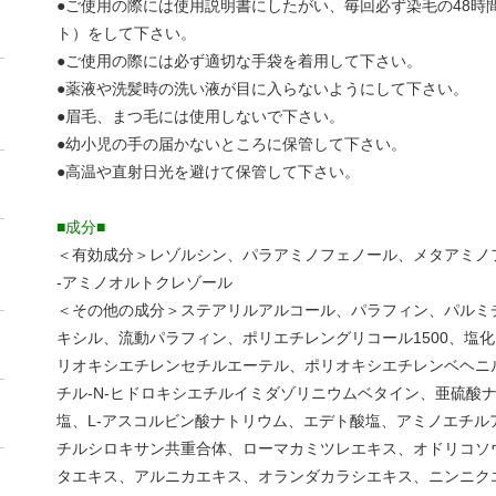
●ご使用の際には使用説明書にしたがい、毎回必ず染毛の48時
ト）をして下さい。
●ご使用の際には必ず適切な手袋を着用して下さい。
●薬液や洗髪時の洗い液が目に入らないようにして下さい。
●眉毛、まつ毛には使用しないで下さい。
●幼小児の手の届かないところに保管して下さい。
●高温や直射日光を避けて保管して下さい。
■成分■
＜有効成分＞レゾルシン、パラアミノフェノール、メタアミノ
-アミノオルトクレゾール
＜その他の成分＞ステアリルアルコール、パラフィン、パルミチ
キシル、流動パラフィン、ポリエチレングリコール1500、塩
リオキシエチレンセチルエーテル、ポリオキシエチレンベヘニル
チル-N-ヒドロキシエチルイミダゾリニウムベタイン、亜硫酸ナ
塩、L-アスコルビン酸ナトリウム、エデト酸塩、アミノエチル
チルシロキサン共重合体、ローマカミツレエキス、オドリコソ
タエキス、アルニカエキス、オランダカラシエキス、ニンニク