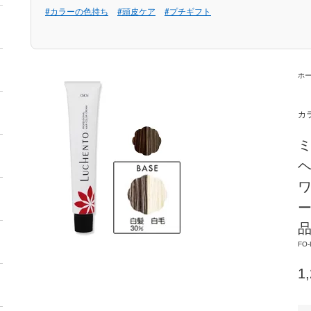
#カラーの色持ち
#頭皮ケア
#プチギフト
ホ
カ
ヘ
ワ
ー
FO-
1