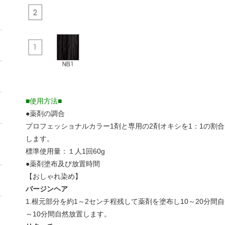
■使用方法■
●薬剤の調合
プロフェッショナルカラー1剤と専用の2剤オキシを1：1の割
します。
標準使用量：１人1回60g
●薬剤塗布及び放置時間
【おしゃれ染め】
バージンヘア
1.根元部分を約1～2センチ程残して薬剤を塗布し10～20分間
～10分間自然放置します。