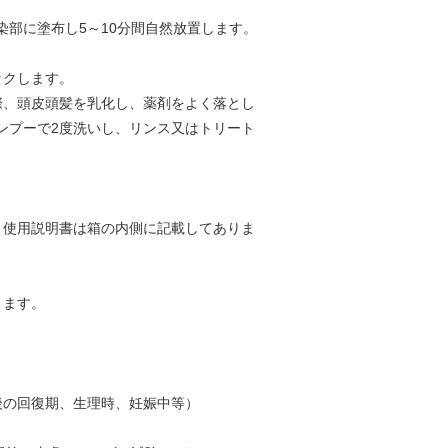
既染部に塗布し5～10分間自然放置します。
ックします。
際、頭皮頭髪を乳化し、薬剤をよく落とし
ンプーで2度洗いし、リンス又はトリート
。使用説明書は箱の内側に記載してありま
ります。
。
後の回復期、生理時、妊娠中等）