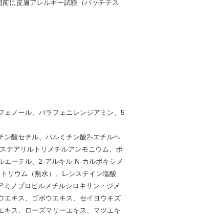
間前に皮膚アレルギー試験（パッチテス
フェノール、パラフェニレンジアミン、5
ン酸セチル、パルミチン酸2-エチルヘ
化ステアリルトリメチルアンモニウム、ポ
エーテル、2-アルキル-N-カルボキシメ
トリウム（無水）、L-システイン塩酸
アミノプロピルメチルシロキサン・ジメ
ウエキス、ゴボウエキス、セイヨウキズ
エキス、ローズマリーエキス、マツエキ