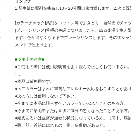
リタッチ
1.新生部に薬剤を塗布し10～20分間自然放置します。2.次に
[カラーチェック]薬剤をコットン等でふきとり、自然光でチェ
[プレーンリンス]希望の色調になりましたら、ぬるま湯で生え
ます。色が出なくなるまでプレーンリンスします。その後シャ
メントで仕上げます。
■使用上の注意■
●ご使用の際には使用説明書をよく読んで正しくお使い下さい
す。
●本品は業務用です。
●ヘアカラーはまれに重篤なアレルギー反応をおこすことがあ
●次の方には使用しないで下さい。
●今までに本品に限らずヘアカラーでかぶれたことのある方。
●今までに染毛中または直後に気分の悪くなったことのある方
●頭皮あるいは皮膚が過敏な状態になっている方。（病中、病
●頭、顔、首筋にはれもの、傷、皮膚病がある方。