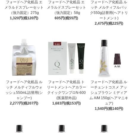
フォードヘア化粧品 エ
フォードヘア化粧品 エ
フォードヘア化粧品 ル
メラルドスプレーセット
メラルドスプレーセット
ッチ メルティフルパッ
（強力固定）275g
（強力固定）58g
ク550g詰替用(ヘアトリ
1,320円(税120円)
605円(税55円)
ートメント)
2,475円(税225円)
フォードヘア化粧品 ル
フォードヘア化粧品 ト
フォードヘア化粧品 ル
ッチ メルティフルウォ
リートメントヘアカラー
ーチェントコスメ アッ
ッシュ550mL詰替用(シ
クイックワンプロN-600
シュブラウン ミディア
ャンプー)
(医薬部外品)
ム A/M 150g(ヘアマニキ
2,277円(税207円)
1,683円(税153円)
ュア)
1,540円(税140円)