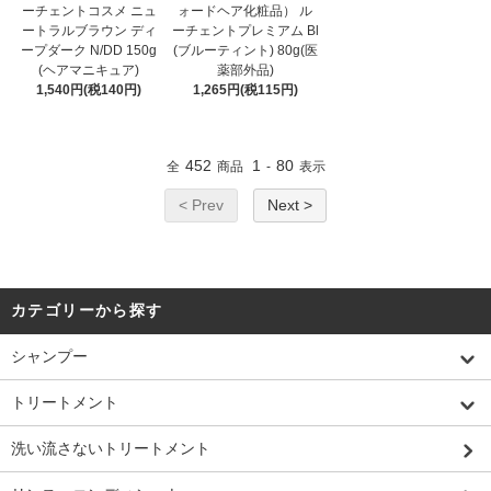
ーチェントコスメ ニュ
ォードヘア化粧品） ル
ートラルブラウン ディ
ーチェントプレミアム Bl
ープダーク N/DD 150g
(ブルーティント) 80g(医
(ヘアマニキュア)
薬部外品)
1,540円(税140円)
1,265円(税115円)
452
1
80
全
商品
-
表示
< Prev
Next >
カテゴリーから探す
シャンプー
トリートメント
洗い流さないトリートメント