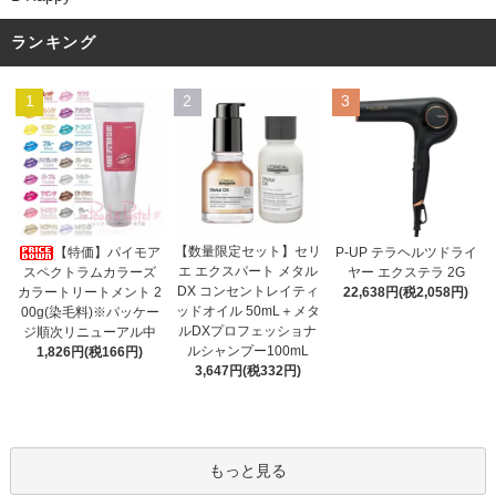
ランキング
1
2
3
【数量限定セット】セリ
【特価】パイモア
P-UP テラヘルツドライ
エ エクスパート メタル
スペクトラムカラーズ
ヤー エクステラ 2G
DX コンセントレイティ
カラートリートメント 2
22,638円(税2,058円)
ッドオイル 50mL＋メタ
00g(染毛料)※パッケー
ルDXプロフェッショナ
ジ順次リニューアル中
ルシャンプー100mL
1,826円(税166円)
3,647円(税332円)
もっと見る