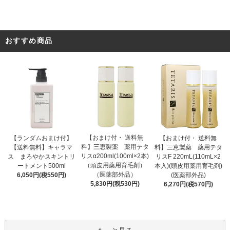
おすすめ商品
【おまけ付・ 送料無
【ランダムおまけ付】
【おまけ付・ 送料無
料】三恵製薬 薬用テタ
【送料無料】キャラマ
料】三恵製薬 薬用テタ
リスα200ml(100ml×2本)
ス まろやかスキントリ
リスF 220mL(110mL×2
（頭皮用薬用育毛剤）
ートメント500ml
本入)(頭皮用薬用育毛剤)
（医薬部外品）
6,050円(税550円)
(医薬部外品)
5,830円(税530円)
6,270円(税570円)