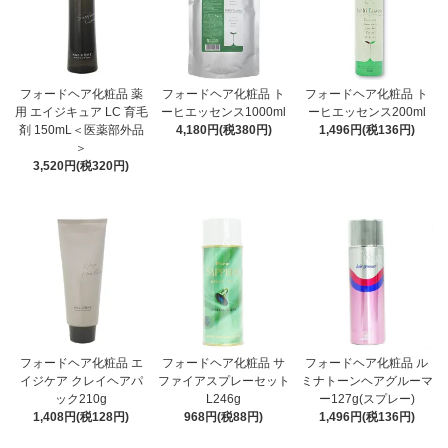
フォードヘア化粧品 薬
フォードヘア化粧品 ト
フォードヘア化粧品 ト
用 エイジキュア LC 育毛
ーヒエッセンス1000ml
ーヒエッセンス200ml
剤 150mL＜医薬部外品
4,180円(税380円)
1,496円(税136円)
＞
3,520円(税320円)
フォードヘア化粧品 エ
フォードヘア化粧品 サ
フォードヘア化粧品 ル
イジケア クレイヘアパ
ファイアスプレーセット
ミナトーンヘアグルーマ
ック210g
L246g
ー127g(スプレー)
1,408円(税128円)
968円(税88円)
1,496円(税136円)