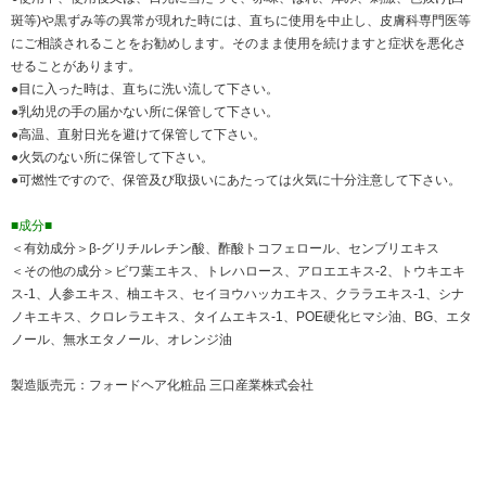
斑等)や黒ずみ等の異常が現れた時には、直ちに使用を中止し、皮膚科専門医等
にご相談されることをお勧めします。そのまま使用を続けますと症状を悪化さ
せることがあります。
●目に入った時は、直ちに洗い流して下さい。
●乳幼児の手の届かない所に保管して下さい。
●高温、直射日光を避けて保管して下さい。
●火気のない所に保管して下さい。
●可燃性ですので、保管及び取扱いにあたっては火気に十分注意して下さい。
■成分■
＜有効成分＞β-グリチルレチン酸、酢酸トコフェロール、センブリエキス
＜その他の成分＞ビワ葉エキス、トレハロース、アロエエキス-2、トウキエキ
ス-1、人参エキス、柚エキス、セイヨウハッカエキス、クララエキス-1、シナ
ノキエキス、クロレラエキス、タイムエキス-1、POE硬化ヒマシ油、BG、エタ
ノール、無水エタノール、オレンジ油
製造販売元：フォードヘア化粧品 三口産業株式会社