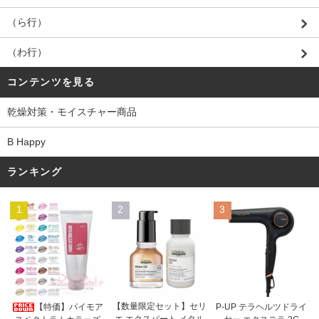
（ら行）
（わ行）
コンテンツを見る
乾燥対策・モイスチャー商品
B Happy
ランキング
1
2
3
【数量限定セット】セリ
【特価】パイモア
P-UP テラヘルツドライ