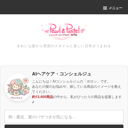
メニュー
きれいな髪から理想のスタイルと楽しい日常がうまれる
AIヘアケア・コンシェルジュ
こんにちは！AIコンシェルジュの「ポロン」です。
あなたの髪のお悩みや、探している商品のイメージを教え
てください。
約13,400商品
の中から、私がぴったりの商品を提案します
♪