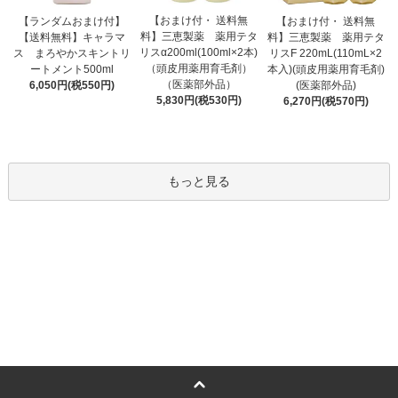
【おまけ付・ 送料無
【ランダムおまけ付】
【おまけ付・ 送料無
料】三恵製薬 薬用テタ
【送料無料】キャラマ
料】三恵製薬 薬用テタ
リスα200ml(100ml×2本)
ス まろやかスキントリ
リスF 220mL(110mL×2
（頭皮用薬用育毛剤）
ートメント500ml
本入)(頭皮用薬用育毛剤)
（医薬部外品）
6,050円(税550円)
(医薬部外品)
5,830円(税530円)
6,270円(税570円)
もっと見る