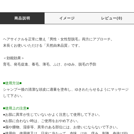
商品説明
イメージ
レビュー(0)
ヘアサイクルを正常に整え「男性・女性型脱毛」両方にアプローチ。
末長くお使いいただける「天然由来品質」です。
＜効能効果＞
育毛、発毛促進、養毛、薄毛、ふけ、かゆみ、脱毛の予防
■使用方法■
シャンプー後の清潔な頭皮に適量を塗布し、ゆきわたらせるようにマッサージ
して下さい。
■使用上の注意■
●お肌に異常が生じていないかよく注意して使用して下さい。
●お肌に合わない時は、ご使用をおやめ下さい。
●傷や腫物、湿疹等、異常のある部位には、お使いにならないで下さい。
●使用中、使用後又は、日光に当たって、赤味、はれ、痒み、刺激、色抜け[白