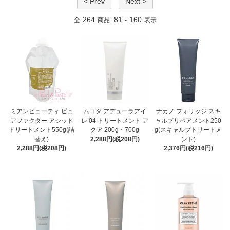
< Prev
Next >
264
81
160
全
商品
-
表示
ミアンビューティ ピュ
ムコタ アデューラアイ
ナカノ フォリッジ スキ
アファクター アシッド
レ 04 トリートメント ア
ャルプリペアメント250
トリートメント550g(詰
クア 200g・700g
g(スキャルプトリートメ
替え)
2,288円(税208円)
ント)
2,288円(税208円)
2,376円(税216円)