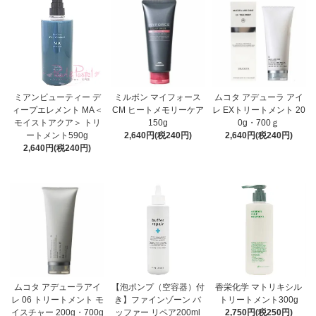
ミアンビューティー デ
ミルボン マイフォース
ムコタ アデューラ アイ
ィープエレメント MA＜
CM ヒートメモリーケア
レ EXトリートメント 20
モイストアクア＞ トリ
150g
0g・700ｇ
ートメント590g
2,640円(税240円)
2,640円(税240円)
2,640円(税240円)
ムコタ アデューラアイ
【泡ポンプ（空容器）付
香栄化学 マトリキシル
レ 06 トリートメント モ
き】ファインゾーン バ
トリートメント300g
イスチャー 200g・700g
ッファー リペア200ml
2,750円(税250円)