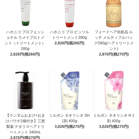
ハホニコ プロフェッシ
ハホニコ プロ ビッツル
フォードヘア化粧品 ル
ョナル ラメイプロトメ
トリートメント280g
ッチ メルティフルパッ
ント（トリートメント）
2,926円(税266円)
ク590g(ヘアトリートメ
280g
ント)
2,926円(税266円)
2,970円(税270円)
【ランダムおまけ+おま
ミルボン ネオリシオ SH
ミルボン ネオリシオ H 1
けパウチ2個付き】三恵
1剤 400g
剤 400g
製薬 テタリスヘアトリ
3,026円(税275円)
3,026円(税275円)
ートメント 340mL
2,970円(税270円)