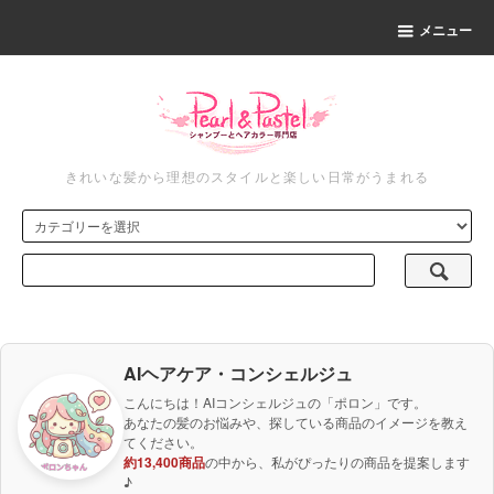
メニュー
きれいな髪から理想のスタイルと楽しい日常がうまれる
AIヘアケア・コンシェルジュ
こんにちは！AIコンシェルジュの「ポロン」です。
あなたの髪のお悩みや、探している商品のイメージを教え
てください。
約13,400商品
の中から、私がぴったりの商品を提案します
♪