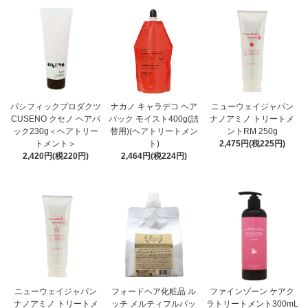
パシフィックプロダクツ
ナカノ キャラデコ ヘア
ニューウェイジャパン
CUSENO クセノ ヘアパ
パック モイスト400g(詰
ナノアミノ トリートメ
ック230g＜ヘアトリー
替用)(ヘアトリートメン
ントRM 250g
トメント＞
ト)
2,475円(税225円)
2,420円(税220円)
2,464円(税224円)
ニューウェイジャパン
フォードヘア化粧品 ル
ファインゾーン ケアク
ナノアミノ トリートメ
ッチ メルティフルパッ
ラトリートメント300mL