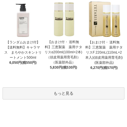
【おまけ付・ 送料無
【ランダムおまけ付】
【おまけ付・ 送料無
料】三恵製薬 薬用テタ
【送料無料】キャラマ
料】三恵製薬 薬用テタ
リスα200ml(100ml×2本)
ス まろやかスキントリ
リスF 220mL(110mL×2
（頭皮用薬用育毛剤）
ートメント500ml
本入)(頭皮用薬用育毛剤)
（医薬部外品）
6,050円(税550円)
(医薬部外品)
5,830円(税530円)
6,270円(税570円)
もっと見る