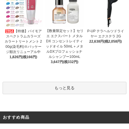
【数量限定セット】セリ
【特価】パイモア
P-UP テラヘルツドライ
エ エクスパート メタル
スペクトラムカラーズ
ヤー エクステラ 2G
DX コンセントレイティ
カラートリートメント 2
22,638円(税2,058円)
ッドオイル 50mL＋メタ
00g(染毛料)※パッケー
ルDXプロフェッショナ
ジ順次リニューアル中
ルシャンプー100mL
1,826円(税166円)
3,647円(税332円)
もっと見る
おすすめ商品