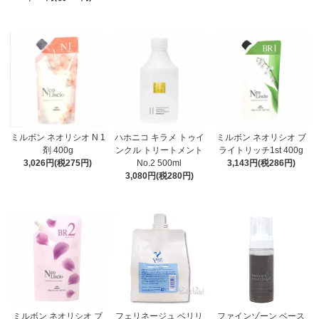
ミルボン ネオリシオ N 1
ハホニコ キラメ トゥイ
ミルボン ネオリシオ ブ
剤 400g
ンクル トリートメント
ライトリッチ1st 400g
3,026円(税275円)
No.2 500ml
3,143円(税286円)
3,080円(税280円)
ミルボン ネオリシオ ブ
フェリネージュ ベリリ
ファインゾーン ベース