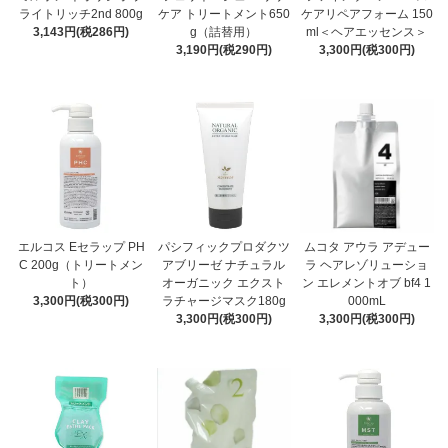
ライトリッチ2nd 800g
ケア トリートメント650
ケアリペアフォーム 150
3,143円(税286円)
g（詰替用）
ml＜ヘアエッセンス＞
3,190円(税290円)
3,300円(税300円)
エルコス Eセラップ PH
パシフィックプロダクツ
ムコタ アウラ アデュー
C 200g（トリートメン
アブリーゼ ナチュラル
ラ ヘアレゾリューショ
ト）
オーガニック エクスト
ン エレメントオブ bf4 1
3,300円(税300円)
ラチャージマスク180g
000mL
3,300円(税300円)
3,300円(税300円)