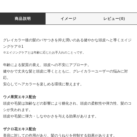
商品説明
イメージ
レビュー(0)
グレイカラー後の髪のパサつきを抑え潤いのある健やかな頭皮へと導くエイジ
ングケア※1
※エイジングケアとは年齢に応じたお手入れのことっです。
年齢による髪質の衰え、頭皮への不安にアプローチ。
健やかで丈夫な髪と頭皮に導くとともに、グレイカラーユーザーの悩みに対
応。
安心してヘアカラーを楽しめる環境に整えます。
ウメ果実エキス配合
頭皮や毛髪は加齢などの影響により糖化され、頭皮の柔軟性や弾力性、髪のコ
シが失われます。
頭皮や毛髪に弾力・しなやかさを与える効果があります。
ザクロ花エキス配合
美容に対しての作用があり、髪のうねりを抑制する効果があります。