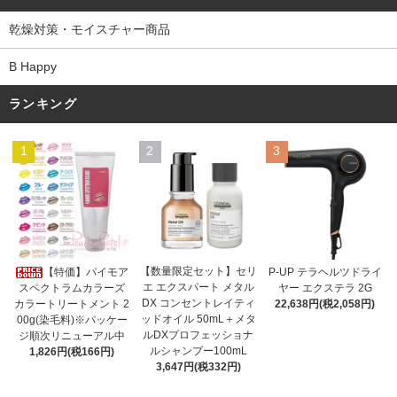
乾燥対策・モイスチャー商品
B Happy
ランキング
1
2
3
【数量限定セット】セリ
【特価】パイモア
P-UP テラヘルツドライ
エ エクスパート メタル
スペクトラムカラーズ
ヤー エクステラ 2G
DX コンセントレイティ
カラートリートメント 2
22,638円(税2,058円)
ッドオイル 50mL＋メタ
00g(染毛料)※パッケー
ルDXプロフェッショナ
ジ順次リニューアル中
ルシャンプー100mL
1,826円(税166円)
3,647円(税332円)