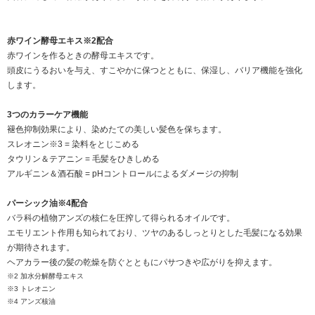
赤ワイン酵母エキス※2配合
赤ワインを作るときの酵母エキスです。
頭皮にうるおいを与え、すこやかに保つとともに、保湿し、バリア機能を強化
します。
3つのカラーケア機能
褪色抑制効果により、染めたての美しい髪色を保ちます。
スレオニン※3 = 染料をとじこめる
タウリン＆テアニン = 毛髪をひきしめる
アルギニン＆酒石酸 = pHコントロールによるダメージの抑制
パーシック油※4配合
バラ科の植物アンズの核仁を圧搾して得られるオイルです。
エモリエント作用も知られており、ツヤのあるしっとりとした毛髪になる効果
が期待されます。
ヘアカラー後の髪の乾燥を防ぐとともにパサつきや広がりを抑えます。
※2 加水分解酵母エキス
※3 トレオニン
※4 アンズ核油