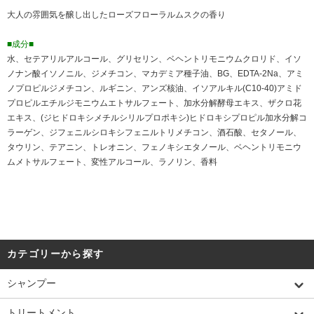
大人の雰囲気を醸し出したローズフローラルムスクの香り
■成分■
水、セテアリルアルコール、グリセリン、ベヘントリモニウムクロリド、イソ
ノナン酸イソノニル、ジメチコン、マカデミア種子油、BG、EDTA-2Na、アミ
ノプロピルジメチコン、ルギニン、アンズ核油、イソアルキル(C10-40)アミド
プロピルエチルジモニウムエトサルフェート、加水分解酵母エキス、ザクロ花
エキス、(ジヒドロキシメチルシリルプロポキシ)ヒドロキシプロピル加水分解コ
ラーゲン、ジフェニルシロキシフェニルトリメチコン、酒石酸、セタノール、
タウリン、テアニン、トレオニン、フェノキシエタノール、ベヘントリモニウ
ムメトサルフェート、変性アルコール、ラノリン、香料
カテゴリーから探す
シャンプー
トリートメント