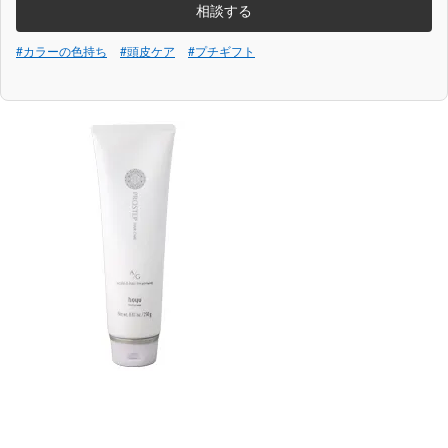
相談する
#カラーの色持ち
#頭皮ケア
#プチギフト