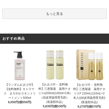
もっと見る
おすすめ商品
【おまけ付・ 送料無
【ランダムおまけ付】
【おまけ付・ 送料無
料】三恵製薬 薬用テタ
【送料無料】キャラマ
料】三恵製薬 薬用テタ
リスα200ml(100ml×2本)
ス まろやかスキントリ
リスF 220mL(110mL×2
（頭皮用薬用育毛剤）
ートメント500ml
本入)(頭皮用薬用育毛剤)
（医薬部外品）
6,050円(税550円)
(医薬部外品)
5,830円(税530円)
6,270円(税570円)