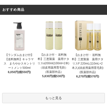
おすすめ商品
【おまけ付・ 送料無
【ランダムおまけ付】
【おまけ付・ 送料無
料】三恵製薬 薬用テタ
【送料無料】キャラマ
料】三恵製薬 薬用テタ
リスα200ml(100ml×2本)
ス まろやかスキントリ
リスF 220mL(110mL×2
（頭皮用薬用育毛剤）
ートメント500ml
本入)(頭皮用薬用育毛剤)
（医薬部外品）
6,050円(税550円)
(医薬部外品)
5,830円(税530円)
6,270円(税570円)
もっと見る