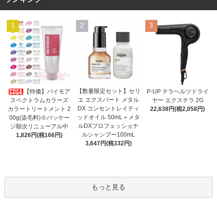
1
2
3
【数量限定セット】セリ
【特価】パイモア
P-UP テラヘルツドライ
エ エクスパート メタル
スペクトラムカラーズ
ヤー エクステラ 2G
DX コンセントレイティ
カラートリートメント 2
22,638円(税2,058円)
ッドオイル 50mL＋メタ
00g(染毛料)※パッケー
ルDXプロフェッショナ
ジ順次リニューアル中
ルシャンプー100mL
1,826円(税166円)
3,647円(税332円)
もっと見る