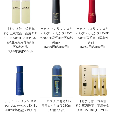
【おまけ付・ 送料無
ナカノ フォリッジ スキ
ナカノ フォリッジ スキ
料】三恵製薬 薬用テタ
ャルプエッセンスEX-G
ャルプエッセンスEX-RD
リスα200ml(100ml×2本)
M200ml(育毛剤)<医薬部
200ml(育毛剤)＜医薬部
（頭皮用薬用育毛剤）
外品>
外品＞
（医薬部外品）
5,940円(税540円)
5,940円(税540円)
5,830円(税530円)
ナカノ フォリッジ スキ
アモロス 薬用育毛剤 カ
【おまけ付・ 送料無
ャルプエッセンスEX-BL
ララロイヤルN 180ml
料】三恵製薬 薬用テタ
200ml(育毛剤)＜医薬部
（医薬部外品）
リスF 220mL(110mL×2