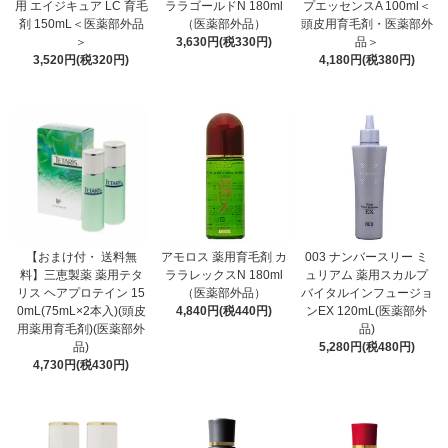
用 エイジキュア LC 育毛
ララゴールドN 180ml
プエッセンスA 100ml＜
剤 150mL＜医薬部外品
（医薬部外品）
頭皮用育毛剤・医薬部外
＞
3,630円(税330円)
品＞
3,520円(税320円)
4,180円(税380円)
【おまけ付・ 送料無
アモロス 薬用育毛剤 カ
003 ナンバースリー ミ
料】三恵製薬 薬用テタ
ララレックスN 180ml
ュリアム 薬用スカルプ
リス ヘアプロテイン 15
（医薬部外品）
バイタルインフュージョ
0mL(75mL×2本入)(頭皮
4,840円(税440円)
ンEX 120mL(医薬部外
用薬用育毛剤)(医薬部外
品)
品)
5,280円(税480円)
4,730円(税430円)