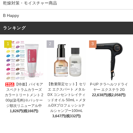
乾燥対策・モイスチャー商品
B Happy
ランキング
1
2
3
【数量限定セット】セリ
【特価】パイモア
P-UP テラヘルツドライ
エ エクスパート メタル
スペクトラムカラーズ
ヤー エクステラ 2G
DX コンセントレイティ
カラートリートメント 2
22,638円(税2,058円)
ッドオイル 50mL＋メタ
00g(染毛料)※パッケー
ルDXプロフェッショナ
ジ順次リニューアル中
ルシャンプー100mL
1,826円(税166円)
3,647円(税332円)