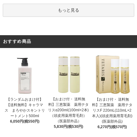
もっと見る
おすすめ商品
【おまけ付・ 送料無
【ランダムおまけ付】
【おまけ付・ 送料無
料】三恵製薬 薬用テタ
【送料無料】キャラマ
料】三恵製薬 薬用テタ
リスα200ml(100ml×2本)
ス まろやかスキントリ
リスF 220mL(110mL×2
（頭皮用薬用育毛剤）
ートメント500ml
本入)(頭皮用薬用育毛剤)
（医薬部外品）
6,050円(税550円)
(医薬部外品)
5,830円(税530円)
6,270円(税570円)