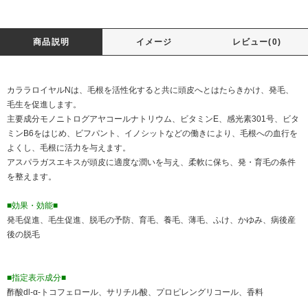
商品説明
イメージ
レビュー(0)
カララロイヤルNは、毛根を活性化すると共に頭皮へとはたらきかけ、発毛、
毛生を促進します。
主要成分モノニトログアヤコールナトリウム、ビタミンE、感光素301号、ビタ
ミンB6をはじめ、ビフパント、イノシットなどの働きにより、毛根への血行を
よくし、毛根に活力を与えます。
アスパラガスエキスが頭皮に適度な潤いを与え、柔軟に保ち、発・育毛の条件
を整えます。
■効果・効能■
発毛促進、毛生促進、脱毛の予防、育毛、養毛、薄毛、ふけ、かゆみ、病後産
後の脱毛
■指定表示成分■
酢酸dl-α-トコフェロール、サリチル酸、プロピレングリコール、香料