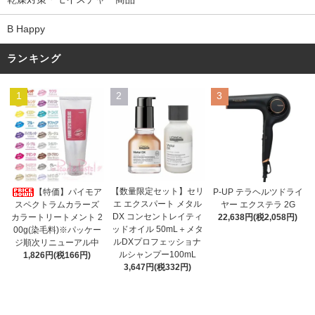
B Happy
ランキング
1
2
3
【数量限定セット】セリ
【特価】パイモア
P-UP テラヘルツドライ
エ エクスパート メタル
スペクトラムカラーズ
ヤー エクステラ 2G
DX コンセントレイティ
カラートリートメント 2
22,638円(税2,058円)
ッドオイル 50mL＋メタ
00g(染毛料)※パッケー
ルDXプロフェッショナ
ジ順次リニューアル中
ルシャンプー100mL
1,826円(税166円)
3,647円(税332円)