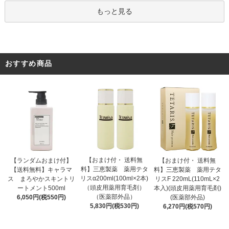
もっと見る
おすすめ商品
【おまけ付・ 送料無
【ランダムおまけ付】
【おまけ付・ 送料無
料】三恵製薬 薬用テタ
【送料無料】キャラマ
料】三恵製薬 薬用テタ
リスα200ml(100ml×2本)
ス まろやかスキントリ
リスF 220mL(110mL×2
（頭皮用薬用育毛剤）
ートメント500ml
本入)(頭皮用薬用育毛剤)
（医薬部外品）
6,050円(税550円)
(医薬部外品)
5,830円(税530円)
6,270円(税570円)