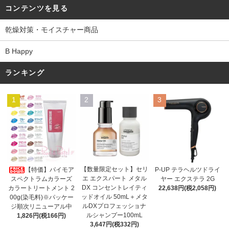
コンテンツを見る
乾燥対策・モイスチャー商品
B Happy
ランキング
1
2
3
【数量限定セット】セリ
【特価】パイモア
P-UP テラヘルツドライ
エ エクスパート メタル
スペクトラムカラーズ
ヤー エクステラ 2G
DX コンセントレイティ
カラートリートメント 2
22,638円(税2,058円)
ッドオイル 50mL＋メタ
00g(染毛料)※パッケー
ルDXプロフェッショナ
ジ順次リニューアル中
ルシャンプー100mL
1,826円(税166円)
3,647円(税332円)