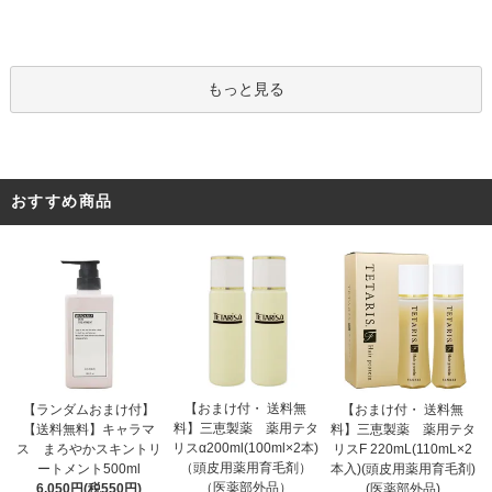
もっと見る
おすすめ商品
【おまけ付・ 送料無
【ランダムおまけ付】
【おまけ付・ 送料無
料】三恵製薬 薬用テタ
【送料無料】キャラマ
料】三恵製薬 薬用テタ
リスα200ml(100ml×2本)
ス まろやかスキントリ
リスF 220mL(110mL×2
（頭皮用薬用育毛剤）
ートメント500ml
本入)(頭皮用薬用育毛剤)
（医薬部外品）
6,050円(税550円)
(医薬部外品)