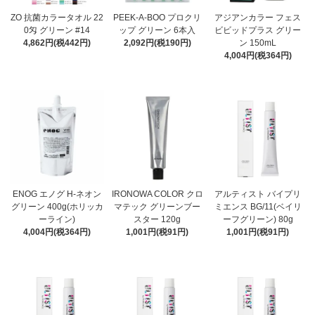
ZO 抗菌カラータオル 22
PEEK-A-BOO プロクリ
アジアンカラー フェス
0匁 グリーン #14
ップ グリーン 6本入
ビビッドプラス グリー
4,862円(税442円)
2,092円(税190円)
ン 150mL
4,004円(税364円)
ENOG エノグ H-ネオン
IRONOWA COLOR クロ
アルティスト バイプリ
グリーン 400g(ホリッカ
マテック グリーンブー
ミエンス BG/11(ベイリ
ーライン)
スター 120g
ーフグリーン) 80g
4,004円(税364円)
1,001円(税91円)
1,001円(税91円)