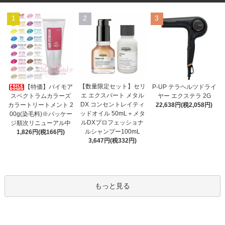
1
2
3
【数量限定セット】セリ
【特価】パイモア
P-UP テラヘルツドライ
エ エクスパート メタル
スペクトラムカラーズ
ヤー エクステラ 2G
DX コンセントレイティ
カラートリートメント 2
22,638円(税2,058円)
ッドオイル 50mL＋メタ
00g(染毛料)※パッケー
ルDXプロフェッショナ
ジ順次リニューアル中
ルシャンプー100mL
1,826円(税166円)
3,647円(税332円)
もっと見る