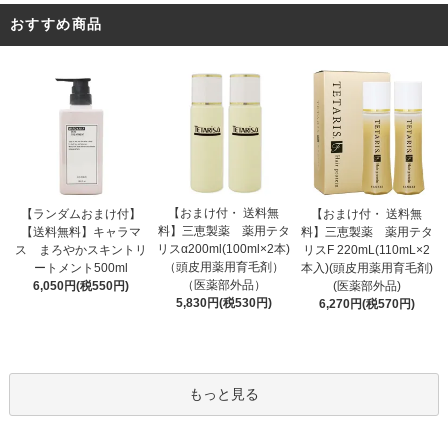
おすすめ商品
【おまけ付・ 送料無
【ランダムおまけ付】
【おまけ付・ 送料無
料】三恵製薬 薬用テタ
【送料無料】キャラマ
料】三恵製薬 薬用テタ
リスα200ml(100ml×2本)
ス まろやかスキントリ
リスF 220mL(110mL×2
（頭皮用薬用育毛剤）
ートメント500ml
本入)(頭皮用薬用育毛剤)
（医薬部外品）
6,050円(税550円)
(医薬部外品)
5,830円(税530円)
6,270円(税570円)
もっと見る