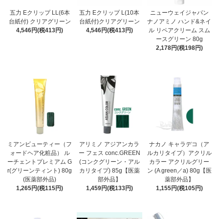
五力 Eクリップ LL(6本
五力 Eクリップ L(10本
ニューウェイジャパン
台紙付) クリアグリーン
台紙付)クリアグリーン
ナノアミノ ハンド&ネイ
4,546円(税413円)
4,546円(税413円)
ル リペアクリーム スム
ースグリーン 80g
2,178円(税198円)
ミアンビューティー（フ
アリミノ アジアンカラ
ナカノ キャラデコ（ア
ォードヘア化粧品） ル
ー フェス conc.GREEN
ルカリタイプ）アクリル
ーチェントプレミアム G
(コンクグリーン・アル
カラー アクリルグリー
r(グリーンティント) 80g
カリタイプ) 85g【医薬
ン (A green／a) 80g【医
(医薬部外品)
部外品】
薬部外品】
1,265円(税115円)
1,459円(税133円)
1,155円(税105円)