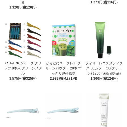
g
1,273円(税116円)
1,320円(税120円)
Y.S.PARK シャーク クリ
からだにユーグレナ グ
フィヨーレコスメティク
ップ 8本入 グリーンメタ
リーンパウダー 20本 す
ス BLカラー G6(グリー
ル
っきり緑茶風味
ン) 120g (医薬部外品)
3,575円(税325円)
2,983円(税271円)
1,366円(税124円)