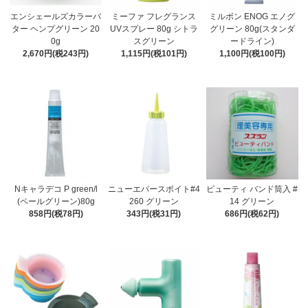
エンシェールズカラーバ
ミーファ フレグランス
ミルボン ENOG エノグ
ター ヘンプグリーン 20
UVスプレー 80g シトラ
グリーン 80g(スタンダ
0g
スグリーン
ードライン)
2,670円(税243円)
1,115円(税101円)
1,100円(税100円)
Nキャラデコ P green/l
ニューエバースポイト#4
ビューティ バンド筒入 #
(ペールグリーン)80g
260 グリーン
14 グリーン
858円(税78円)
343円(税31円)
686円(税62円)