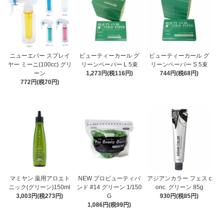
ニューエバー スプレイ
ビューティーカール グ
ビューティーカール グ
ヤー ミーニ(100cc) グリ
リーンペーパー L 5束
リーンペーパー S 5束
ーン
1,273円(税116円)
744円(税68円)
772円(税70円)
マミヤン 薬用アロエト
NEW プロビューティバ
アジアンカラー フェス c
ニック(グリーン)150ml
ンド #14 グリーン 1/150
onc. グリーン 85g
3,003円(税273円)
G
930円(税85円)
1,086円(税99円)