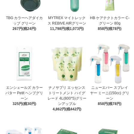
TBG カラーヘアダイカ
MYTREX マイトレック
HB ケアテクトカラー C-
ップ グリーン
ス REBIVE AIRグリーン
グリーン 80g
267円(税24円)
11,798円(税1,073円)
858円(税78円)
エンシェールズ カラー
ナノサプリ エッセンス
ニューエバー スプレイ
バター Petit ヘンプグリ
トリートメント ハイグ
ヤー ミーニ(150cc) グリ
ーン
レード 4L(800*5)グリー
ーン
325円(税30円)
ンアップル
858円(税78円)
4,862円(税442円)