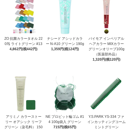
ZO 抗菌カラータオル 22
ナシード アシッドカラ
パイモア インペリアル
0匁 ライトグリーン #13
ー N-A10 グリーン 190g
ヘアカラー MIXカラー
4,862円(税442円)
1,359円(税124円)
グリーンオリーブ100g
（医薬部外品）
1,320円(税120円)
アリミノ カラーストー
NE プロピット輪ゴム #1
Y.S.PARK YS-334 ファ
リー オアシック リーフ
4 100g袋入 グリーン
インカッティングコーム
グリーン（染毛料） 150
715円(税65円)
ミントグリーン