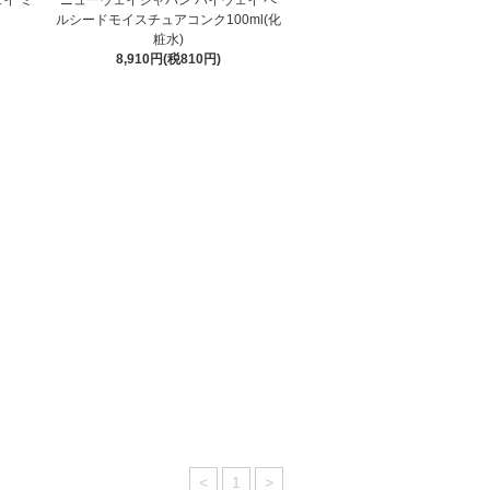
ルシードモイスチュアコンク100ml(化
粧水)
8,910円(税810円)
<
1
>