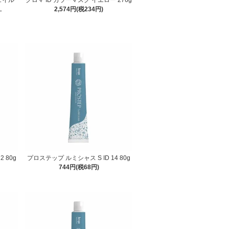
L
2,574円(税234円)
 80g
プロステップ ルミシャス S ID 14 80g
744円(税68円)