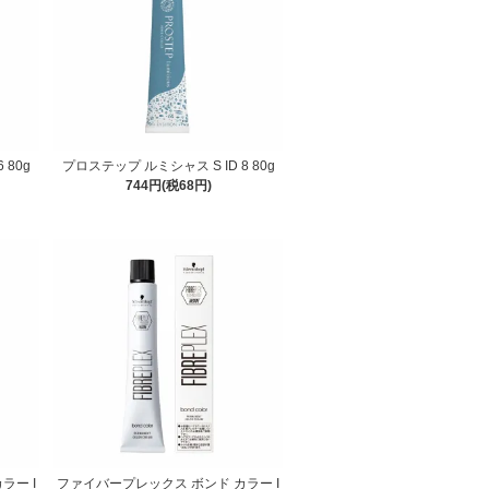
 80g
プロステップ ルミシャス S ID 8 80g
744円(税68円)
ラー I
ファイバープレックス ボンド カラー I