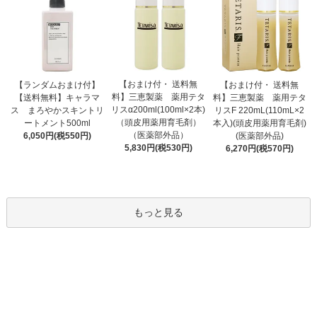
【おまけ付・ 送料無
【ランダムおまけ付】
【おまけ付・ 送料無
料】三恵製薬 薬用テタ
【送料無料】キャラマ
料】三恵製薬 薬用テタ
リスα200ml(100ml×2本)
ス まろやかスキントリ
リスF 220mL(110mL×2
（頭皮用薬用育毛剤）
ートメント500ml
本入)(頭皮用薬用育毛剤)
（医薬部外品）
6,050円(税550円)
(医薬部外品)
5,830円(税530円)
6,270円(税570円)
もっと見る