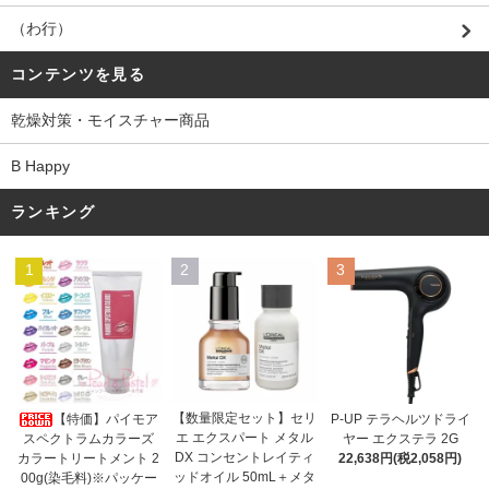
（わ行）
コンテンツを見る
乾燥対策・モイスチャー商品
B Happy
ランキング
1
2
3
【数量限定セット】セリ
【特価】パイモア
P-UP テラヘルツドライ
エ エクスパート メタル
スペクトラムカラーズ
ヤー エクステラ 2G
DX コンセントレイティ
カラートリートメント 2
22,638円(税2,058円)
ッドオイル 50mL＋メタ
00g(染毛料)※パッケー