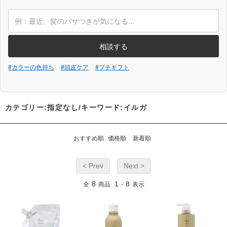
相談する
#カラーの色持ち
#頭皮ケア
#プチギフト
カテゴリー:指定なし/キーワード:イルガ
おすすめ順
価格順
新着順
< Prev
Next >
8
1
8
全
商品
-
表示