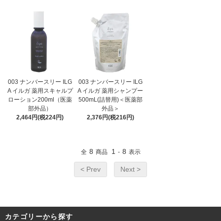
003 ナンバースリー ILG
003 ナンバースリー ILG
A イルガ 薬用スキャルプ
A イルガ 薬用シャンプー
ローション200ml（医薬
500mL(詰替用)＜医薬部
部外品）
外品＞
2,464円(税224円)
2,376円(税216円)
8
1
8
全
商品
-
表示
< Prev
Next >
カテゴリーから探す