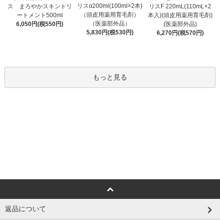
リスα200ml(100ml×2本)
ス まろやかスキントリ
リスF 220mL(110mL×2
（頭皮用薬用育毛剤）
ートメント500ml
本入)(頭皮用薬用育毛剤)
（医薬部外品）
6,050円(税550円)
(医薬部外品)
5,830円(税530円)
6,270円(税570円)
もっと見る
返品について