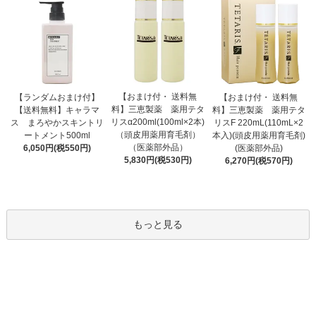
【おまけ付・ 送料無
【ランダムおまけ付】
【おまけ付・ 送料無
料】三恵製薬 薬用テタ
【送料無料】キャラマ
料】三恵製薬 薬用テタ
リスα200ml(100ml×2本)
ス まろやかスキントリ
リスF 220mL(110mL×2
（頭皮用薬用育毛剤）
ートメント500ml
本入)(頭皮用薬用育毛剤)
（医薬部外品）
6,050円(税550円)
(医薬部外品)
5,830円(税530円)
6,270円(税570円)
もっと見る