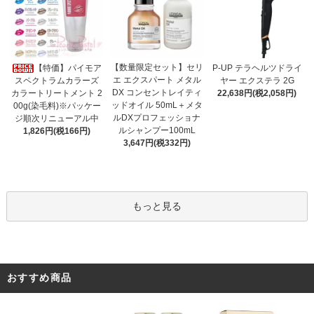
【数量限定セット】セリ
【特価】パイモア
P-UP テラヘルツドライ
エ エクスパート メタル
スペクトラムカラーズ
ヤー エクステラ 2G
DX コンセントレイティ
カラートリートメント 2
22,638円(税2,058円)
ッドオイル 50mL＋メタ
00g(染毛料)※パッケー
ルDXプロフェッショナ
ジ順次リニューアル中
ルシャンプー100mL
1,826円(税166円)
3,647円(税332円)
もっと見る
おすすめ商品