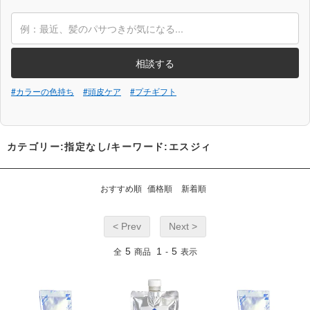
相談する
#カラーの色持ち
#頭皮ケア
#プチギフト
カテゴリー:指定なし/キーワード:エスジィ
おすすめ順
価格順
新着順
< Prev
Next >
5
1
5
全
商品
-
表示