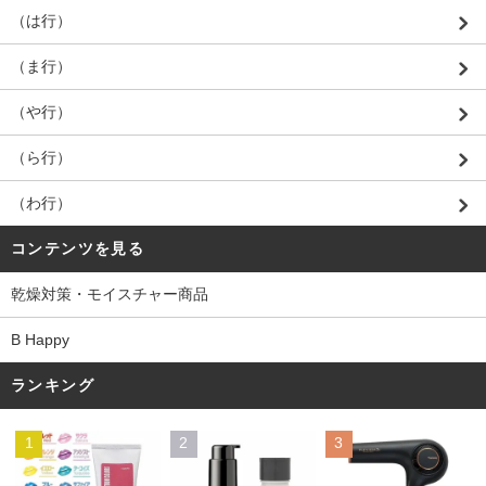
（は行）
（ま行）
（や行）
（ら行）
（わ行）
コンテンツを見る
乾燥対策・モイスチャー商品
B Happy
ランキング
1
2
3