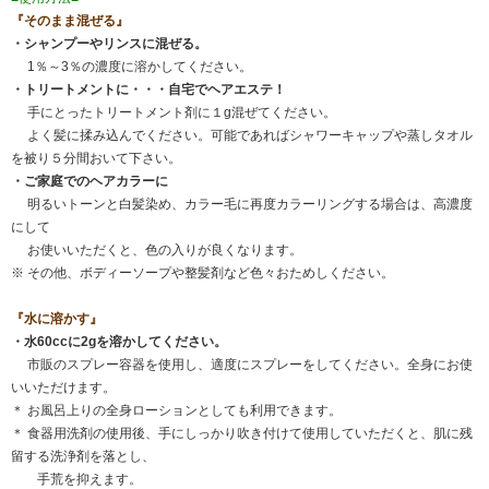
『そのまま混ぜる』
・シャンプーやリンスに混ぜる。
1％～3％の濃度に溶かしてください。
・トリートメントに・・・自宅でヘアエステ！
手にとったトリートメント剤に１g混ぜてください。
よく髪に揉み込んでください。可能であればシャワーキャップや蒸しタオル
を被り５分間おいて下さい。
・ご家庭でのヘアカラーに
明るいトーンと白髪染め、カラー毛に再度カラーリングする場合は、高濃度
にして
お使いいただくと、色の入りが良くなります。
※ その他、ボディーソープや整髪剤など色々おためしください。
『水に溶かす』
・水60ccに2gを溶かしてください。
市販のスプレー容器を使用し、適度にスプレーをしてください。全身にお使
いいただけます。
＊ お風呂上りの全身ローションとしても利用できます。
＊ 食器用洗剤の使用後、手にしっかり吹き付けて使用していただくと、肌に残
留する洗浄剤を落とし、
手荒を抑えます。