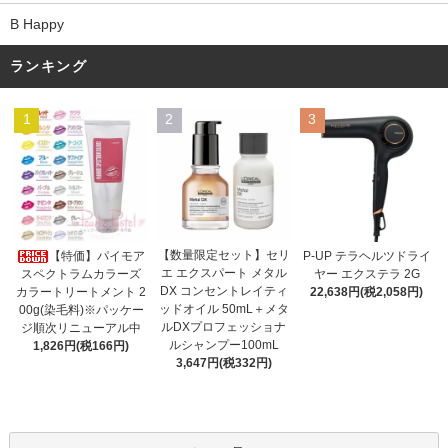
B Happy
ランキング
1
2
3
【数量限定セット】セリ
【特価】パイモア
P-UP テラヘルツドライ
エ エクスパート メタル
スペクトラムカラーズ
ヤー エクステラ 2G
DX コンセントレイティ
カラートリートメント 2
22,638円(税2,058円)
ッドオイル 50mL＋メタ
00g(染毛料)※パッケー
ルDXプロフェッショナ
ジ順次リニューアル中
ルシャンプー100mL
1,826円(税166円)
3,647円(税332円)