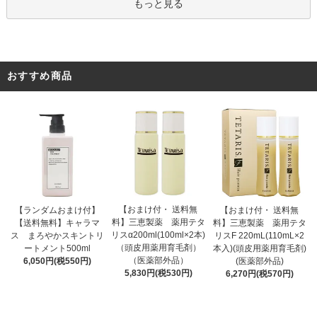
もっと見る
おすすめ商品
【おまけ付・ 送料無
【ランダムおまけ付】
【おまけ付・ 送料無
料】三恵製薬 薬用テタ
【送料無料】キャラマ
料】三恵製薬 薬用テタ
リスα200ml(100ml×2本)
ス まろやかスキントリ
リスF 220mL(110mL×2
（頭皮用薬用育毛剤）
ートメント500ml
本入)(頭皮用薬用育毛剤)
（医薬部外品）
6,050円(税550円)
(医薬部外品)
5,830円(税530円)
6,270円(税570円)