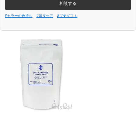
相談する
#カラーの色持ち
#頭皮ケア
#プチギフト