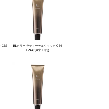
 CB5
BLカラー ラディーチェクイック CB6
1,244円(税113円)