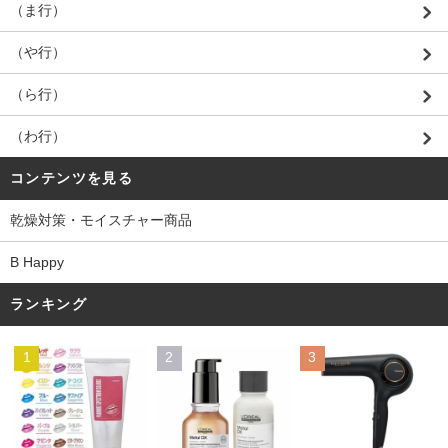
（ま行）
（や行）
（ら行）
（わ行）
コンテンツを見る
乾燥対策・モイスチャー商品
B Happy
ランキング
1
2
3