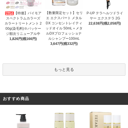
【数量限定セット】セリ
【特価】パイモア
P-UP テラヘルツドライ
エ エクスパート メタル
スペクトラムカラーズ
ヤー エクステラ 2G
DX コンセントレイティ
カラートリートメント 2
22,638円(税2,058円)
ッドオイル 50mL＋メタ
00g(染毛料)※パッケー
ルDXプロフェッショナ
ジ順次リニューアル中
ルシャンプー100mL
1,826円(税166円)
3,647円(税332円)
もっと見る
おすすめ商品