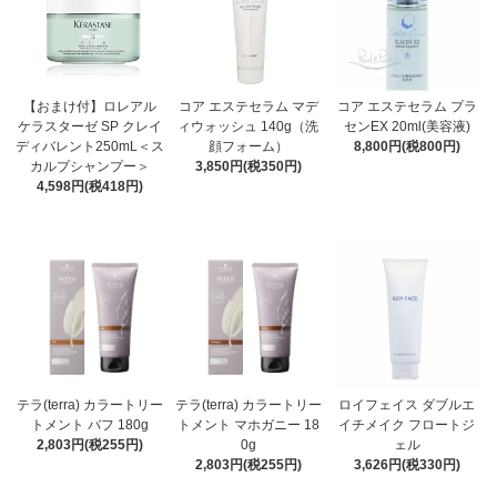
【おまけ付】ロレアル
コア エステセラム マデ
コア エステセラム プラ
ケラスターゼ SP クレイ
ィウォッシュ 140g（洗
センEX 20ml(美容液)
ディバレント250mL＜ス
顔フォーム）
8,800円(税800円)
カルプシャンプー＞
3,850円(税350円)
4,598円(税418円)
テラ(terra) カラートリー
テラ(terra) カラートリー
ロイフェイス ダブルエ
トメント バフ 180g
トメント マホガニー 18
イチメイク フロートジ
2,803円(税255円)
0g
ェル
2,803円(税255円)
3,626円(税330円)