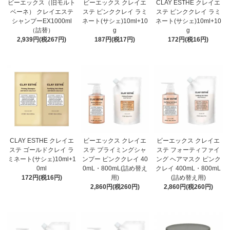
ビーエックス（旧モルト
ビーエックス クレイエ
CLAY ESTHE クレイエ
ベーネ） クレイエステ
ステ ピンククレイ ラミ
ステ ピンククレイ ラミ
シャンプーEX1000ml
ネート(サシェ)10ml+10
ネート(サシェ)10ml+10
（詰替）
g
g
2,939円(税267円)
187円(税17円)
172円(税16円)
CLAY ESTHE クレイエ
ビーエックス クレイエ
ビーエックス クレイエ
ステ ゴールドクレイ ラ
ステ プライミングシャ
ステ フォーティファイ
ミネート(サシェ)10ml+1
ンプー ピンククレイ 40
ング ヘアマスク ピンク
0ml
0mL・800mL(詰め替え
クレイ 400mL・800mL
172円(税16円)
用)
(詰め替え用)
2,860円(税260円)
2,860円(税260円)