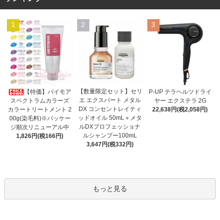
1
2
3
【数量限定セット】セリ
【特価】パイモア
P-UP テラヘルツドライ
エ エクスパート メタル
スペクトラムカラーズ
ヤー エクステラ 2G
DX コンセントレイティ
カラートリートメント 2
22,638円(税2,058円)
ッドオイル 50mL＋メタ
00g(染毛料)※パッケー
ルDXプロフェッショナ
ジ順次リニューアル中
ルシャンプー100mL
1,826円(税166円)
3,647円(税332円)
もっと見る