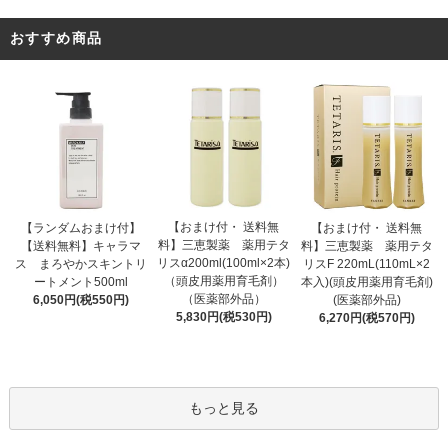
おすすめ商品
【おまけ付・ 送料無
【ランダムおまけ付】
【おまけ付・ 送料無
料】三恵製薬 薬用テタ
【送料無料】キャラマ
料】三恵製薬 薬用テタ
リスα200ml(100ml×2本)
ス まろやかスキントリ
リスF 220mL(110mL×2
（頭皮用薬用育毛剤）
ートメント500ml
本入)(頭皮用薬用育毛剤)
（医薬部外品）
6,050円(税550円)
(医薬部外品)
5,830円(税530円)
6,270円(税570円)
もっと見る