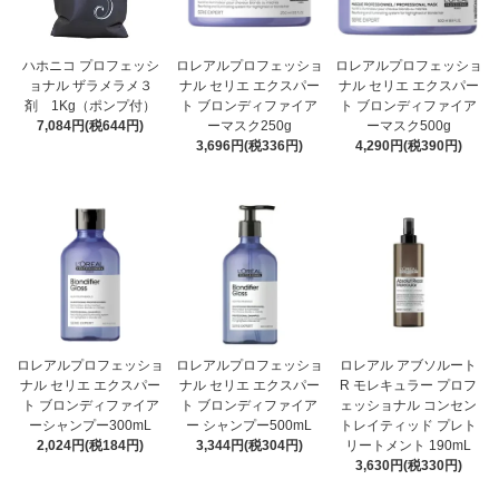
ハホニコ プロフェッシ
ロレアルプロフェッショ
ロレアルプロフェッショ
ョナル ザラメラメ３
ナル セリエ エクスパー
ナル セリエ エクスパー
剤 1Kg（ポンプ付）
ト ブロンディファイア
ト ブロンディファイア
7,084円(税644円)
ーマスク250g
ーマスク500g
3,696円(税336円)
4,290円(税390円)
ロレアルプロフェッショ
ロレアルプロフェッショ
ロレアル アブソルート
ナル セリエ エクスパー
ナル セリエ エクスパー
R モレキュラー プロフ
ト ブロンディファイア
ト ブロンディファイア
ェッショナル コンセン
ーシャンプー300mL
ー シャンプー500mL
トレイティッド プレト
2,024円(税184円)
3,344円(税304円)
リートメント 190mL
3,630円(税330円)