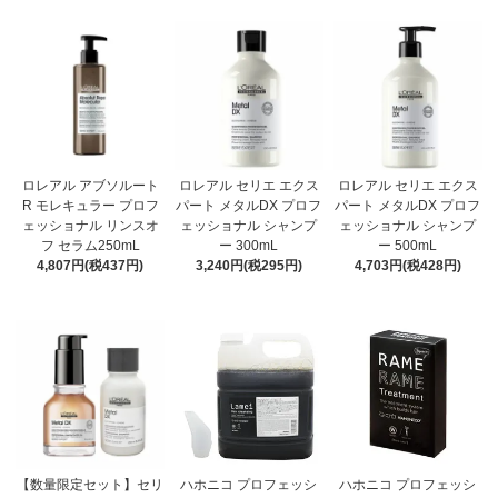
ロレアル アブソルート
ロレアル セリエ エクス
ロレアル セリエ エクス
R モレキュラー プロフ
パート メタルDX プロフ
パート メタルDX プロフ
ェッショナル リンスオ
ェッショナル シャンプ
ェッショナル シャンプ
フ セラム250mL
ー 300mL
ー 500mL
4,807円(税437円)
3,240円(税295円)
4,703円(税428円)
【数量限定セット】セリ
ハホニコ プロフェッシ
ハホニコ プロフェッシ