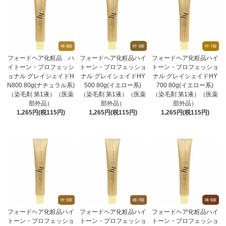
フォードヘア化粧品 ハ
フォードヘア化粧品ハイ
フォードヘア化粧品ハイ
イトーン・プロフェッシ
トーン・プロフェッショ
トーン・プロフェッショ
ョナル グレイシェイドH
ナル グレイシェイドHY
ナル グレイシェイドHY
N800 80g(ナチュラル系)
500 80g(イエロー系)
700 80g(イエロー系)
（染毛剤 第1液）（医薬
（染毛剤 第1液）（医薬
（染毛剤 第1液）（医薬
部外品）
部外品）
部外品）
1,265円(税115円)
1,265円(税115円)
1,265円(税115円)
フォードヘア化粧品ハイ
フォードヘア化粧品ハイ
フォードヘア化粧品ハイ
トーン・プロフェッショ
トーン・プロフェッショ
トーン・プロフェッショ