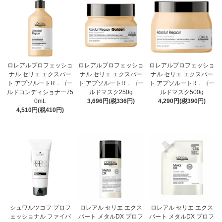
ロレアルプロフェッショ
ロレアルプロフェッショ
ロレアルプロフェッショ
ナル セリエ エクスパー
ナル セリエ エクスパー
ナル セリエ エクスパー
ト アブソルートR．ゴー
ト アブソルートR．ゴー
ト アブソルートR．ゴー
ルドコンディショナー75
ルドマスク250g
ルドマスク500g
0mL
3,696円(税336円)
4,290円(税390円)
4,510円(税410円)
シュワルツコフ プロフ
ロレアル セリエ エクス
ロレアル セリエ エクス
ェッショナル ファイバ
パート メタルDX プロフ
パート メタルDX プロフ