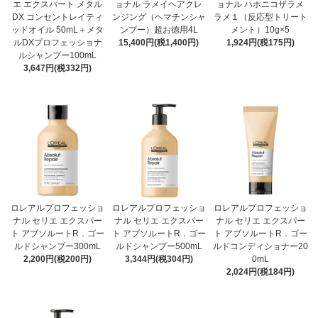
エ エクスパート メタル
ョナル ラメイヘアクレ
ョナル ハホニコザラメ
DX コンセントレイティ
ンジング（ヘマチンシャ
ラメ１（反応型トリート
ッドオイル 50mL＋メタ
ンプー）超お徳用4L
メント）10g×5
ルDXプロフェッショナ
15,400円(税1,400円)
1,924円(税175円)
ルシャンプー100mL
3,647円(税332円)
ロレアルプロフェッショ
ロレアルプロフェッショ
ロレアルプロフェッショ
ナル セリエ エクスパー
ナル セリエ エクスパー
ナル セリエ エクスパー
ト アブソルートR．ゴー
ト アブソルートR．ゴー
ト アブソルートR．ゴー
ルドシャンプー300mL
ルドシャンプー500mL
ルドコンディショナー20
2,200円(税200円)
3,344円(税304円)
0mL
2,024円(税184円)