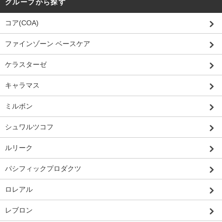
グループから探す
コア(COA)
ファインゾーン ベースケア
ケラスターゼ
キャラマス
ミルボン
シュワルツコフ
ルリーク
パシフィックプロダクツ
ロレアル
レブロン