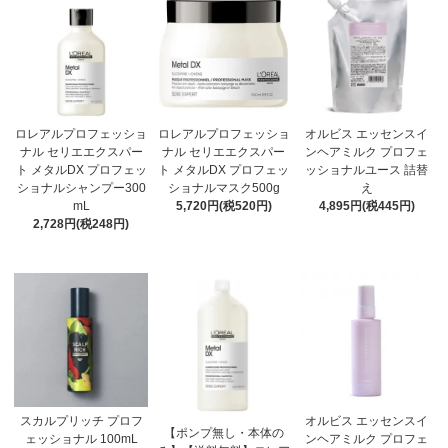
ロレアルプロフェッショ
ロレアルプロフェッショ
オルビス エッセンスイ
ナル セリエエクスパー
ナル セリエエクスパー
ンヘアミルク プロフェ
ト メタルDX プロフェッ
ト メタルDX プロフェッ
ッショナルユース 詰替
ショナルシャンプー300
ショナルマスク500g
え
mL
5,720円(税520円)
4,895円(税445円)
2,728円(税248円)
スカルプリッチ プロフ
オルビス エッセンスイ
【ポンプ無し・本体の
ェッショナル 100mL
ンヘアミルク プロフェ