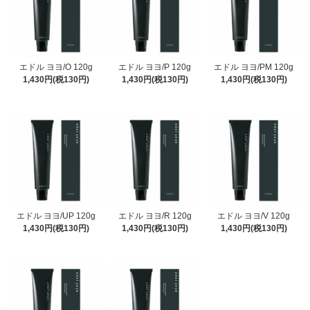
エドル ヨヨ/O 120g
エドル ヨヨ/P 120g
エドル ヨヨ/PM 120g
1,430円(税130円)
1,430円(税130円)
1,430円(税130円)
エドル ヨヨ/UP 120g
エドル ヨヨ/R 120g
エドル ヨヨ/V 120g
1,430円(税130円)
1,430円(税130円)
1,430円(税130円)