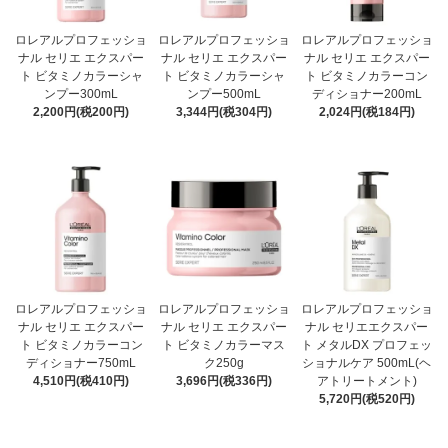
ロレアルプロフェッショ
ロレアルプロフェッショ
ロレアルプロフェッショ
ナル セリエ エクスパー
ナル セリエ エクスパー
ナル セリエ エクスパー
ト ビタミノカラーシャ
ト ビタミノカラーシャ
ト ビタミノカラーコン
ンプー300mL
ンプー500mL
ディショナー200mL
2,200円(税200円)
3,344円(税304円)
2,024円(税184円)
ロレアルプロフェッショ
ロレアルプロフェッショ
ロレアルプロフェッショ
ナル セリエ エクスパー
ナル セリエ エクスパー
ナル セリエエクスパー
ト ビタミノカラーコン
ト ビタミノカラーマス
ト メタルDX プロフェッ
ディショナー750mL
ク250g
ショナルケア 500mL(ヘ
4,510円(税410円)
3,696円(税336円)
アトリートメント)
5,720円(税520円)