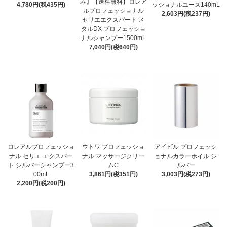
み】【送料無料】ロレア
4,780円(税435円)
ッショナルユース140mL
ルプロフェッショナル
2,603円(税237円)
セリエエクスパート メ
タルDX プロフェッショ
ナルシャンプー1500mL
7,040円(税640円)
ロレアルプロフェッショ
ウトワ プロフェッショ
アイビル プロフェッシ
ナル セリエ エクスパー
ナル マッサージクリー
ョナルカラーホイル シ
ト シルバーシャンプー3
ムC
ルバー
00mL
3,861円(税351円)
3,003円(税273円)
2,200円(税200円)