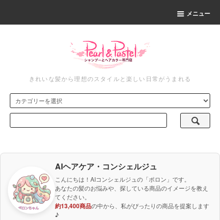
メニュー
きれいな髪から理想のスタイルと楽しい日常がうまれる
AIヘアケア・コンシェルジュ
こんにちは！AIコンシェルジュの「ポロン」です。
あなたの髪のお悩みや、探している商品のイメージを教え
てください。
約13,400商品
の中から、私がぴったりの商品を提案します
♪