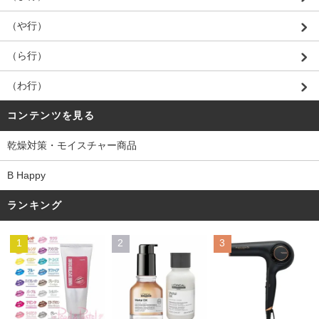
（や行）
（ら行）
（わ行）
コンテンツを見る
乾燥対策・モイスチャー商品
B Happy
ランキング
1
2
3