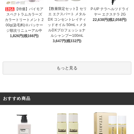
【数量限定セット】セリ
【特価】パイモア
P-UP テラヘルツドライ
エ エクスパート メタル
スペクトラムカラーズ
ヤー エクステラ 2G
DX コンセントレイティ
カラートリートメント 2
22,638円(税2,058円)
ッドオイル 50mL＋メタ
00g(染毛料)※パッケー
ルDXプロフェッショナ
ジ順次リニューアル中
ルシャンプー100mL
1,826円(税166円)
3,647円(税332円)
もっと見る
おすすめ商品